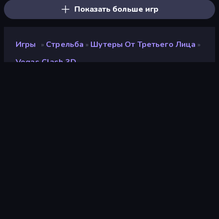
Показать больше игр
Игры
Стрельба
Шутеры От Третьего Лица
»
»
»
Vegas Clash 3D
Vegas Clash 3D
Разработчик
Freeway Interactive
Рейтинг
8,8
(
за последние 6 месяцев
)
Выпущено
октябрь 2021 г.
Игровой движок
HTML5
Платформы
Браузер (настольный
компьютер, мобильное
устройство, планшет),
Приложение CrazyGames