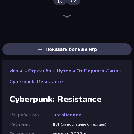
Bloxd.io
Ragdoll Archers
EvoWars.io
Piece of Cake: Merge and Bake
Veck.io
Racing Limits
Traffic Rider
Mahjongg Solitaire
Screw Out: Bolts and Nuts
Words of Wonders
Piles of Mahjong
Designville: Merge & Design
Miniblox
Space Waves
Stickman Clash
SkillWarz
Fortzone Battle Royale
Arrow Escape
Показать больше игр
Игры
Стрельба
Шутеры От Первого Лица
»
»
»
Cyberpunk: Resistance
Cyberpunk: Resistance
Разработчик
justaliendev
Рейтинг
9,4
(
за последние 6 месяцев
)
Выпущено
апрель 2022 г.