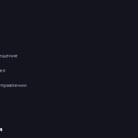
мещение
ел
 управлении
я