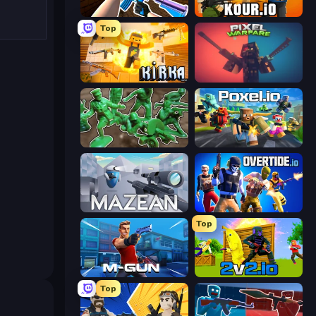
KS Z
Kour.io
Top
Kirka.io
Pixel Warfare
Soldiers - Capture and Control!
Poxel.io
Mazean
Overtide.io
Top
Muscle Gun.IO
2v2.io
Top