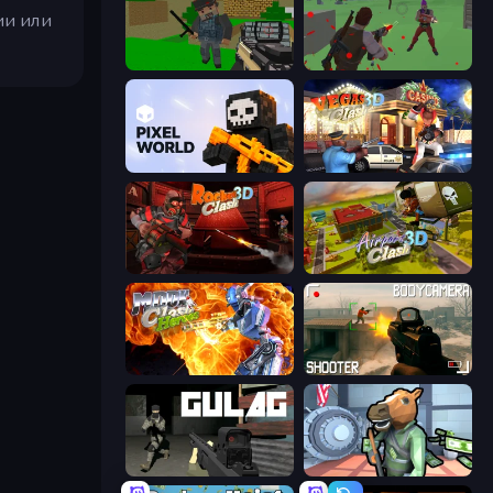
ии или
Crazy Pixel Apocalypse
Battle Royale Survival
Pixel World
Vegas Clash 3D
Rocket Clash 3D
Airport Clash 3D
Moon Clash Heroes
BodyCamera Shooter
Gulag
Bank Robbery