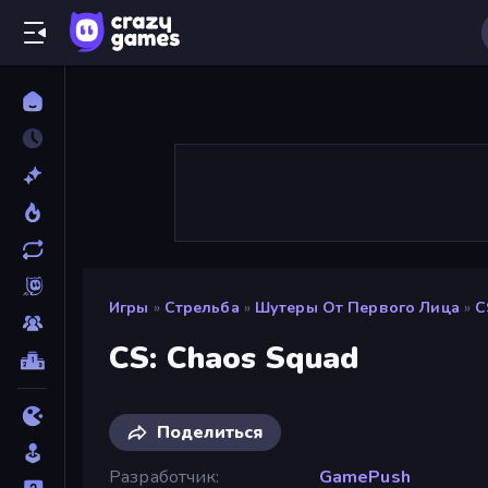
Игры
»
Стрельба
»
Шутеры От Первого Лица
»
C
CS: Chaos Squad
Поделиться
Разработчик
GamePush