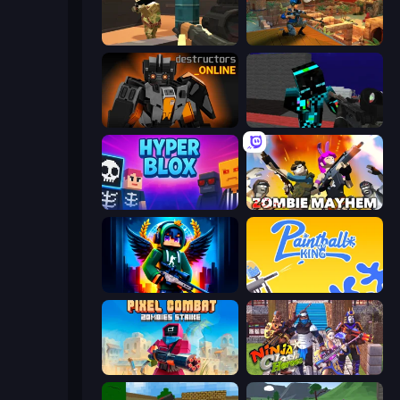
Pixel Force
Sniper Clash 3D
Destructors Online
Pixel Wars of Hero
Hyperblox Shooting
Zombie Mayhem
Block Contra: Clutch Strike
Paintball King
Pixel Combat: Zombies Strike
Ninja Clash Heroes