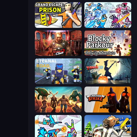
Grand Escape: Prison
Space Wars Battleground
Subway Clash 2
Blocky Parkour: Only Up Adventure
Eternal Road
Zombie Clash 3D: Halloween
Horde Crusher
Chicken Strike