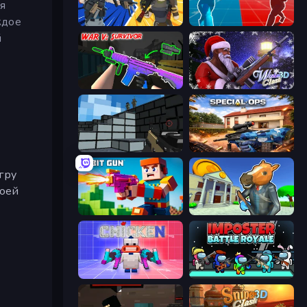
я
ждое
BuildNow GG
Battle of the Soldiers: Red vs Blue
й
War V: Survivor
Winter Clash 3D
Pixel Gun 3D
Special Ops: GO
гру
воей
Bit Gun.io
Bank Robbery 3
Chicken CS
Imposter Battle Royale