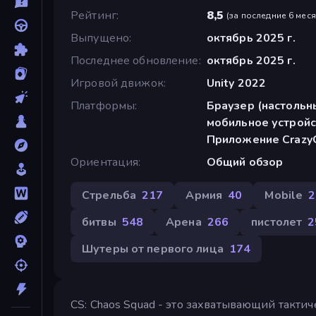
Рейтинг
8,5
(
за последние 6 мес
Выпущено
октябрь 2025 г.
Последнее обновление
октябрь 2025 г.
Игровой движок
Unity 2022
Платформы
Браузер (настольн
мобильное устройс
Приложение CrazyG
Ориентация
Общий обзор
Стрельба
217
Армия
40
Mobile
2
битвы
548
Арена
266
пистолет
2
Шутеры от первого лица
174
CS: Chaos Squad - это захватывающий такти