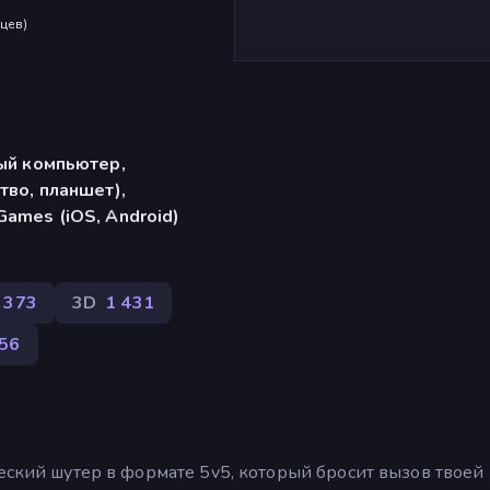
яцев
)
ый компьютер,
тво, планшет),
ames (iOS, Android)
 373
3D
1 431
56
ческий шутер в формате 5v5, который бросит вызов твоей