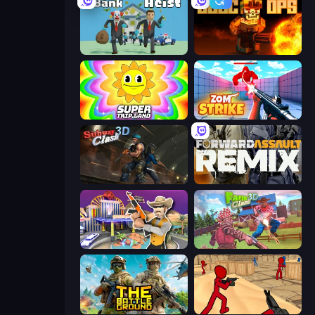
Bank Heist
BLOCOPS
SuperTrip.Land
Zom Strike
Subway Clash Remastered
Forward Assault Remix
Casino Robbery
Farm Clash 3D
The Battleground
Stickman Counter Terror Strike