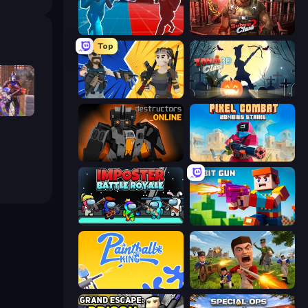
Battle of the Soldiers: Red vs Blue
Subway Clash 2
Top
BuildNow GG
Zombie Clash 3D: Halloween
Heroes
Destructors Online
Pixel Combat: Zombies Strike
Imposter Battle Royale
Bit Gun.io
Paintball King
Redcoats.io