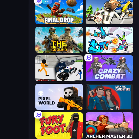
Final Drop
Bank Robbery: Escape
The Battleground
Gravity Arena Shooter
Stickman Prison: Counter Assault
Crazy Combat
Pixel World
Max vs Gangsters
Fury Foot
Archer Master 3D: Castle Defense