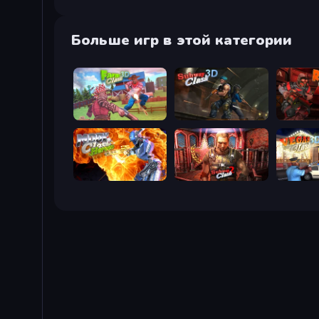
Больше игр в этой категории
Farm Clash 3D
Subway Clash Remastered
Rocket C
Moon Clash Heroes
Subway Clash 2
Vegas Cl