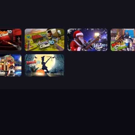
lash 3D
Airport Clash 3D
Winter Clash 3D
Ninja Clash 
ash 3D
Zombie Clash 3D: Halloween