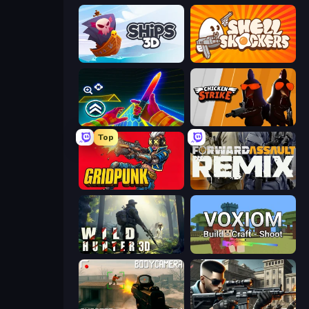
Ships 3D
Shell Shockers
Surf GO Parkour
Chicken Strike
Top
Gridpunk - 3v3 Battle Royale
Forward Assault Remix
Wild Hunter 3D
Voxiom.io