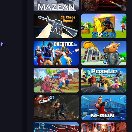
Mazean
Rocket Clash 3D
CS: Chaos Squad
2v2.io
sh
Overtide.io
Bank Robbery 3
Farm Clash 3D
Poxel.io
Subway Clash Remastered
Muscle Gun.IO