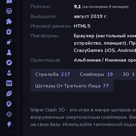
Рейтинг
9,1
(
за последние 6 месяцев
)
Выпущено
август 2019 г.
Игровой движок
HTML5
Платформы
Браузер (настольный ко
устройство, планшет), П
CrazyGames (iOS, Android
Ориентация
Альбомная / Книжная ор
Стрельба
217
Снайперы
19
3D
1
Шутеры От Третьего Лица
77
Sniper Clash 3D - это игра в жанре шутеров 
вооруженным смертоносным снайпером. Ваша
на свою базу. Используйте тактический подх