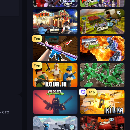
Winter Clash 3D
Ninja Clash Heroes
Vegas Clash 3D
Airport Clash 3D
Top
KS Z
Moon Clash Heroes
Top
Kour.io
Soldiers - Capture and Control!
Top
 его
Pixel Warfare
Kirka.io