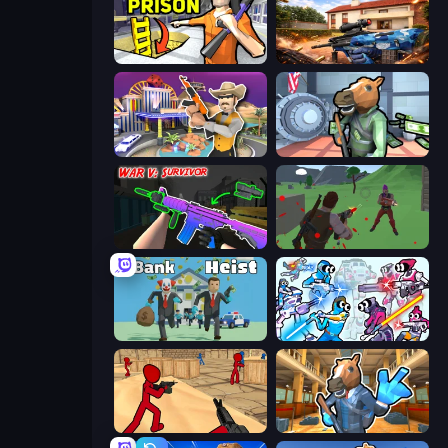
Grand Escape: Prison
Special Ops: GO
Casino Robbery
Bank Robbery
War V: Survivor
Battle Royale Survival
Bank Heist
Space Wars Battleground
Stickman Counter Terror Strike
Bank Robbery 2