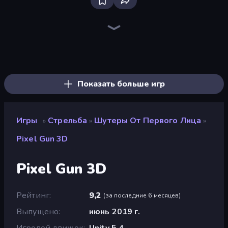
Bloxd.io
Ragdoll Archers
EvoWars.io
Veck.io
Piece of Cake: Merge and Bake
Racing Limits
Traffic Rider
Mahjongg Solitaire
Screw Out: Bolts and Nuts
Words of Wonders
Piles of Mahjong
Designville: Merge & Design
Miniblox
Space Waves
Stickman Clash
SkillWarz
Fortzone Battle Royale
Arrow Escape
Показать больше игр
Игры
Стрельба
Шутеры От Первого Лица
»
»
»
Pixel Gun 3D
Pixel Gun 3D
Рейтинг
9,2
(
за последние 6 месяцев
)
Выпущено
июнь 2019 г.
Игровой движок
Unity 5.4