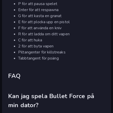
P för att pausa spelet
Enter för att respawna
G för att kasta en granat
E för att plocka upp en pistol
F för att använda en kniv
R för att ladda om ditt vapen
C för att huka
2 för att byta vapen
Piltangenter för killstreaks
Tabbtangent för poäng
FAQ
Kan jag spela Bullet Force på
min dator?