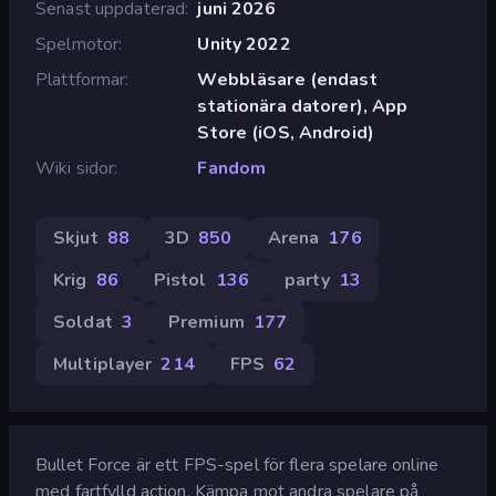
Senast uppdaterad
juni 2026
Spelmotor
Unity 2022
Plattformar
Webbläsare (endast
stationära datorer), App
Store (iOS, Android)
Wiki sidor
Fandom
Skjut
88
3D
850
Arena
176
Krig
86
Pistol
136
party
13
Soldat
3
Premium
177
Multiplayer
214
FPS
62
Bullet Force är ett FPS-spel för flera spelare online
med fartfylld action. Kämpa mot andra spelare på