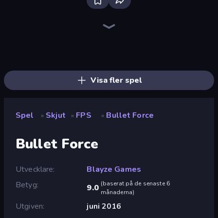
SkillWarz
Fragen
CS: Chaos Squad
Kirka.io
KS Z
The Battleground
Winter Clash 3D
Block Contra: Clutch Strike
Ninja Clash Heroes
Arsenal Online
Bulletstorm
Command Strike FPS
Chicken Strike
Subway Clash Remastered
Subway Clash 2
Airport Clash 3D
Pixel Combat: Zombies Strike
Chicken CS
Visa fler spel
Spel
Skjut
FPS
Bullet Force
»
»
»
Bullet Force
Utvecklare
Blayze Games
Betyg
(
baserat på de senaste 6
9.0
månaderna
)
Utgiven
juni 2016