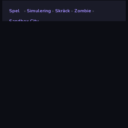
Spel
Simulering
Skräck
Zombie
»
»
»
»
Sandbox City
Sandbox City
Utvecklare
Yilmaz Kiymaz
Betyg
(
baserat på de senaste 6
9.0
månaderna
)
Utgiven
december 2021
Senast uppdaterad
juli 2026
Spelmotor
Unity 6
Plattformar
Webbläsare (stationär dator,
mobil, surfplatta), App Store
(iOS, Android, MSN)
Inriktning
Liggande / Stående