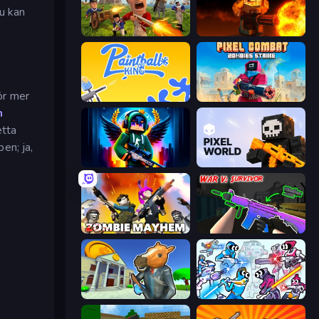
u kan
Redcoats.io
BLOCOPS
ör mer
Paintball King
Pixel Combat: Zombies Strike
h
etta
n; ja,
Block Contra: Clutch Strike
Pixel World
Zombie Mayhem
War V: Survivor
Bank Robbery 3
Space Wars Battleground