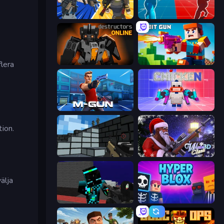
BuildNow GG
Battle of the Soldiers: Red vs Blue
Destructors Online
Bit Gun.io
flera
Muscle Gun.IO
Chicken CS
ion.
Pixel Gun 3D
Winter Clash 3D
älja
Pixel Wars of Hero
Hyperblox Shooting