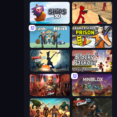
Ships 3D
Stickman Counter Terror Strike
Bank Heist
Grand Escape: Prison
Zombie Clash 3D: Halloween
Blocky Parkour: Only Up Adventure
Subway Clash 2
Miniblox