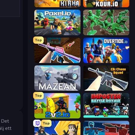
Kirka.io
Kour.io
Poxel.io
Soldiers - Capture and Control!
Top
KS Z
Overtide.io
Mazean
CS: Chaos Squad
Top
2v2.io
Imposter Battle Royale
. Det
Top
lj ett