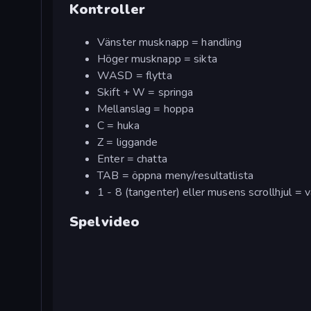
Kontroller
Vänster musknapp = handling
Höger musknapp = sikta
WASD = flytta
Skift + W = springa
Mellanslag = hoppa
C = huka
Z = liggande
Enter = chatta
TAB = öppna meny/resultatlista
1 - 8 (tangenter) eller musens scrollhjul = 
Spelvideo