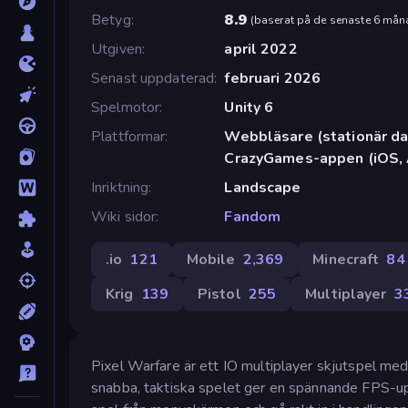
Betyg
8.9
(
baserat på de senaste 6 mån
Utgiven
april 2022
Senast uppdaterad
februari 2026
Spelmotor
Unity 6
Plattformar
Webbläsare (stationär dat
CrazyGames-appen (iOS, 
Inriktning
Landscape
Wiki sidor
Fandom
.io
121
Mobile
2,369
Minecraft
84
Krig
139
Pistol
255
Multiplayer
3
Pixel Warfare är ett IO multiplayer skjutspel med 
snabba, taktiska spelet ger en spännande FPS-upp