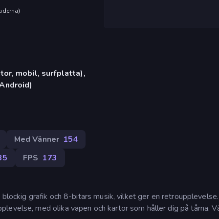
aderna
)
or, mobil, surfplatta),
Android)
Med Vänner
154
35
FPS
173
blockig grafik och 8-bitars musik, vilket ger en retroupplevelse
levelse, med olika vapen och kartor som håller dig på tårna. Vä