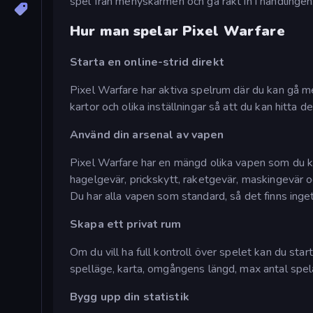
spel från menyskärmen och gå rakt in i handlingen
Hur man spelar Pixel Warfare
Starta en online-strid direkt
Pixel Warfare har aktiva spelrum där du kan gå me
kartor och olika inställningar så att du kan hitta d
Använd din arsenal av vapen
Pixel Warfare har en mängd olika vapen som du ka
hagelgevär, prickskytt, raketgevär, maskingevär 
Du har alla vapen som standard, så det finns inge
Skapa ett privat rum
Om du vill ha full kontroll över spelet kan du sta
spelläge, karta, omgångens längd, max antal spel
Bygg upp din statistik