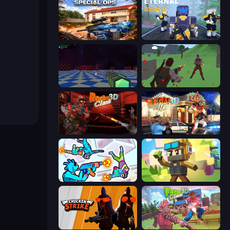
Special Ops: GO
Eternal Road
Crazy Bots
Battle Royale Survival
Rocket Clash 3D
Vegas Clash 3D
Gravity Arena Shooter
Pixel Shooter
Chicken Strike
Farm Clash 3D