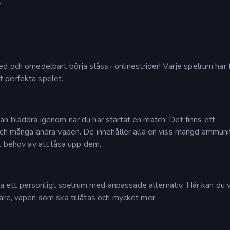
.
d och omedelbart börja slåss i onlinestrider! Varje spelrum har 
et perfekta spelet.
n bläddra igenom när du har startat en match. Det finns ett
och många andra vapen. De innehåller alla en viss mängd ammunit
t behov av att låsa upp dem.
rta ett personligt spelrum med anpassade alternativ. Här kan du v
are, vapen som ska tillåtas och mycket mer.