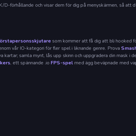
 K/D-förhållande och visar dem för dig på menyskärmen, så att d
förstapersonsskjutare
som kommer att få dig att bli hooked f
genom vår IO-kategori för fler spel i liknande genre. Prova
Smas
nya kartar; samla mynt, lås upp skinn och uppgradera din mask i d
ckers
, ett spännande .io
FPS-spel
med ägg beväpnade med vape