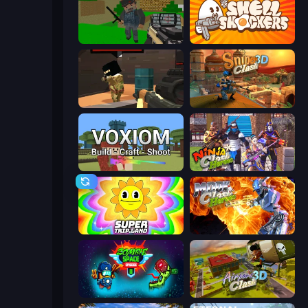
Crazy Pixel Apocalypse
Shell Shockers
Pixel Force
Sniper Clash 3D
Voxiom.io
Ninja Clash Heroes
SuperTrip.Land
Moon Clash Heroes
Zombie Space Episode 2
Airport Clash 3D