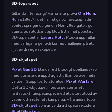
3D-löparspel
Gillar du inte racing? Varför inte prova
Om Nom:
Run
istället? I det här roliga och avslappnade
spelet springer du genom Nomvilles gator, gör
stunts och plockar upp klot. Ett annat populärt
3D-löparspel är
Layers Roll
. Plocka upp rullar
med saftiga färger och kör mot mållinjen på ett
hjul av din egen skapelse.
3D-skjutspel
Pixel Gun 3D
blandar ett blockigt spellandskap
med utmanande uppdrag att utkämpa över hela
världen. Släpp lös förstörelse i
Pixel Warfare!
Detta 3D-skjutspel i första person är ett
fantastiskt flerspelarspel med ett stort utbud av
vapen och nivåer att kämpa på. Våra andra topp
3D-skjutspel
som är värda att spela inkluderar
ShellShockers
.