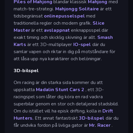
Piles of Mahjong
blandar klassisk
Mahjong
med
match-tre-strategi.
Mahjongg Solitaire
är ett
tidsbegränsat
onlinepusselspel
med
traditionella regler och modern grafik.
Slice
Master
är ett
avslappnat
enknappsspel där
exakt timing och skicklig skivning är allt.
Smash
Karts
är ett 3D-multiplayer
IO-spel
där du
samlar vapen och riktar in dig på motståndare för
att låsa upp nya karaktärer och belöningar.
3D-bilspel
Om racing är din starka sida kommer du att
uppskatta
Madalin Stunt Cars 2
, ett 3D-
racingspel som låter dig köra en rad vackra
superbilar genom en stor och detaljerad stadsbild.
Om du istället vill ha episk drifting, kolla in
Drift
Hunters.
Ett annat fantastiskt
3D-bilspel
där du
får undvika fordon på livliga gator är
Mr. Racer
.