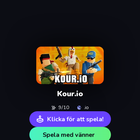
Kour.io
9/10
.io
Klicka för att spela!
Spela med vänner