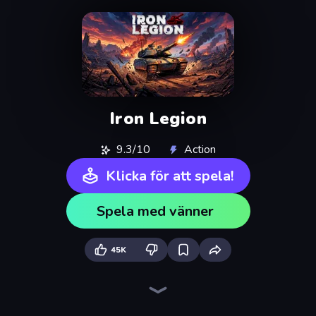
Iron Legion
9.3/10
Action
Klicka för att spela!
Spela med vänner
45K