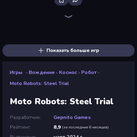
Bloxd.io
Ragdoll Archers
EvoWars.io
Piece of Cake: Merge and Bake
Veck.io
Racing Limits
Traffic Rider
Mahjongg Solitaire
Screw Out: Bolts and Nuts
Words of Wonders
Piles of Mahjong
Designville: Merge & Design
Miniblox
Space Waves
Stickman Clash
SkillWarz
Fortzone Battle Royale
Arrow Escape
Показать больше игр
Игры
Вождение
Космос
Робот
»
»
»
»
Moto Robots: Steel Trial
Moto Robots: Steel Trial
Разработчик
Gepnito Games
Рейтинг
8,9
(
за последние 6 месяцев
)
Выпущено
март 2024 г.