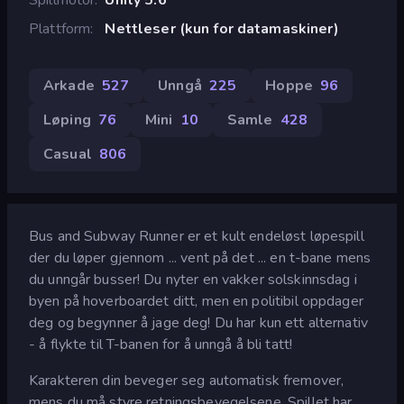
Plattform
Nettleser (kun for datamaskiner)
Arkade
527
Unngå
225
Hoppe
96
Løping
76
Mini
10
Samle
428
Casual
806
Bus and Subway Runner er et kult endeløst løpespill
der du løper gjennom ... vent på det ... en t-bane mens
du unngår busser! Du nyter en vakker solskinnsdag i
byen på hoverboardet ditt, men en politibil oppdager
deg og begynner å jage deg! Du har kun ett alternativ
- å flykte til T-banen for å unngå å bli tatt!
Karakteren din beveger seg automatisk fremover,
mens du må styre retningsbevegelsene. Spillet har