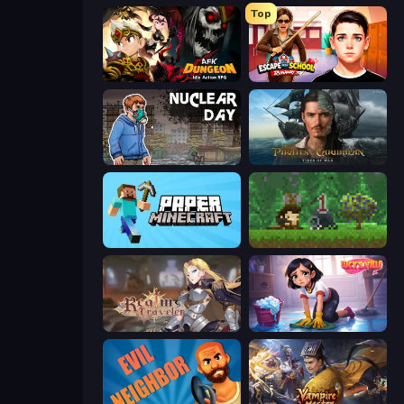
Top
AFK Dungeon: Idle Action RPG
Escape from School: Runaway
Nuclear Day
Pirates of the Caribbean: ToW
Paper Minecraft
Aground
Realm Traveler
Lucy’s Ville