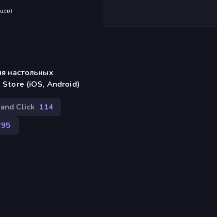
яцев
)
ля настольных
Store (iOS, Android)
 and Click
114
795