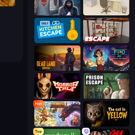
Laqueus Escape 2: Chapter I
Scary Horror Escape Room
House Escape: Office
Daily Kitchen Escape
Kitchen Escape
Dead Land: Survival
Find Joe: Secret of The Stones
Horror Tale
Prison Escape
Hot
Heroes Assemble
The Cat in Yellow
Top