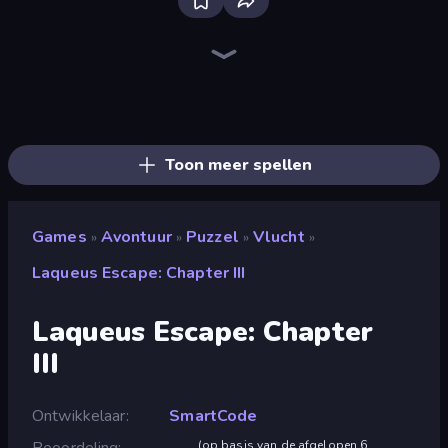
Dig out of Prison
Horror Tale
Schoolboy Escape: Runaway
Dig or Die: Prison Escape Simulator
Schoolboy Escape 2
Elevator Room Escape
Think to Escape
Vintage Escape
Horror Tale 2: Samantha
Game Cafe Escape
Escape or Die
911: Cannibal
Scary Horror Escape Room
911: Prey
Space Museum Escape
The Cat in Yellow
Horror Tale 3: The Witch
Machine Room Escape
Toon meer spellen
Games
Avontuur
Puzzel
Vlucht
»
»
»
»
Laqueus Escape: Chapter III
Laqueus Escape: Chapter
III
Ontwikkelaar
SmartCode
Beoordeling
(
op basis van de afgelopen 6