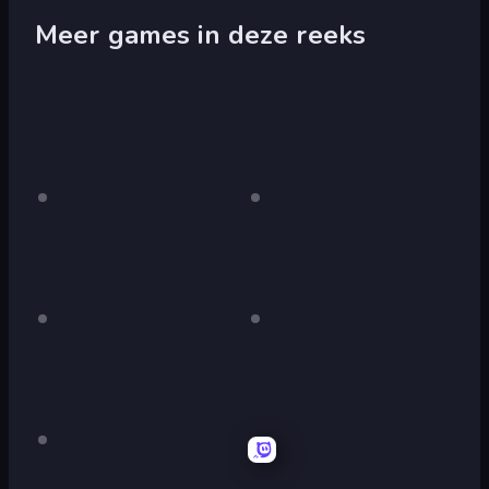
Meer games in deze reeks
Laqueus
Alleen
Laqueus
Alleen
desktop
desktop
Escape:
Escape:
Chapter
Chapter
I
II
Laqueus
Alleen
Laqueus
Alleen
desktop
desktop
Escape:
Escape:
Chapter
Chapter
IV
V
Laqueus
Alleen
Laqueus
desktop
Escape:
Escape