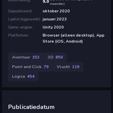
9,0
maanden
)
Gepubliceerd
oktober 2020
Laatst bijgewerkt
januari 2023
Game-engine
Unity 2020
Platformen
Browser (alleen desktop), App
Store (iOS, Android)
Avontuur
153
3D
850
Point and Click
79
Vlucht
119
Logica
454
Publicatiedatum