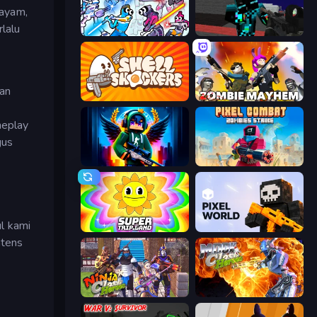
 ayam,
lalu
Space Wars Battleground
Pixel Wars of Hero
nan
Shell Shockers
Zombie Mayhem
meplay
gus
Block Contra: Clutch Strike
Pixel Combat: Zombies Strike
l kami
SuperTrip.Land
Pixel World
ntens
Ninja Clash Heroes
Moon Clash Heroes