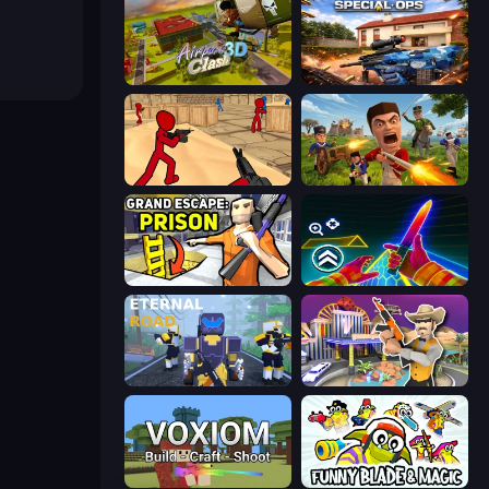
Airport Clash 3D
Special Ops: GO
Stickman Counter Terror Strike
Redcoats.io
Grand Escape: Prison
Surf GO Parkour
Eternal Road
Casino Robbery
Voxiom.io
Funny Blade & Magic