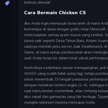
berbulu dimulai!
Cara Bermain Chicken CS
Jika Anda ingin memasuki dunia aneh di mana A
bertempur di dunia dengan grafis mirip Minecraft,
melenyapkan semua ayam musuh yang terlihat. Se
lokasi unik seperti Desa Tahun Baru, Kolam Aya
saatnya memilih jenis server, baik Deathmatch,
Game, di mana setiap pembunuhan akan meningkat
saat Anda terjun ke dalam hiruk-pikuk pertempuran
Kontrolnya sederhana namun menegangkan, jadi s
WASD yang sudah tidak asing lagi, tetapi pastika
untuk menembak. Di tengah panasnya pertempura
dengan menekan tombol angka (1-4), sehingga ka
saat kamu berlari, menembak, atau terbang kelua
aksi cepat dan gameplay yang tak terduga. Tuju
mungkin sebelum mereka mencapai Anda.