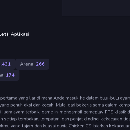
et), Aplikasi
1.431
Arena
266
ma
174
ertama yang liar di mana Anda masuk ke dalam bulu-bulu aya
yang penuh aksi dan kocak! Mulai dari bekerja sama dalam komp
i juara ayam terbaik, game ini mengambil gameplay FPS klasik 
 setiap tembakan, lompatan, dan panjat dinding, kekacauan tid
u yang tajam dan kuasai dunia Chicken CS: biarkan kekacaua