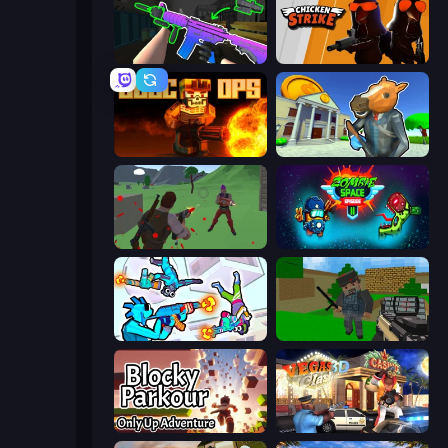
War V: Survivor
Chicken Strike
BLOCOPS
Bank Robbery 3
Battle Royale Survival
Zombie Space Episode 2
Gravity Arena Shooter
Crazy Pixel Apocalypse
Blocky Parkour: Only Up Adventure
Vegas Clash 3D