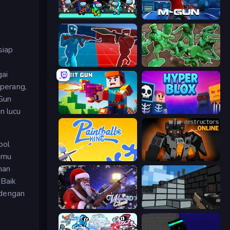
Imposter Battle Royale
Muscle Gun.IO
siap
Battle of the Soldiers: Red vs Blue
Soldiers - Capture and Control!
gai
perang,
Gun
n lucu
Bit Gun.io
Hyperblox Shooting
bol
anmu
Paintball King
Destructors Online
nan
 Baik
 dengan
k
Winter Clash 3D
Pixel Gun 3D