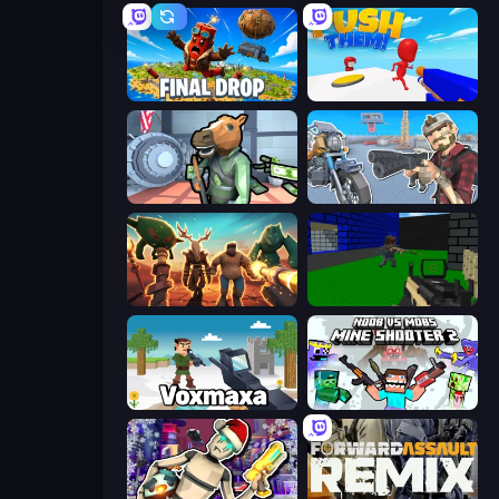
Final Drop
Push Them!
Bank Robbery
Shoot and Drive
Horde Crusher
Advanced Pixel Apocalypse 3
Voxmaxa
Mine Shooter 2: Noob vs Mobs