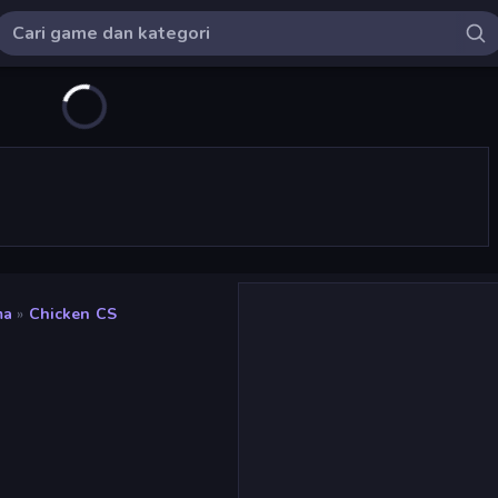
ma
»
Chicken CS