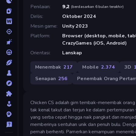
Penilaian
9,2
(
berdasarkan 6 bulan terakhir
)
Dirilis
Oktober 2024
Mesin game
Unity 2023
Platform
Browser (desktop, mobile, tabl
CrazyGames (iOS, Android)
Orientasi
Lanskap
Menembak
217
Mobile
2.374
3D
Senapan
256
Penembak Orang Perta
Chicken CS adalah gim tembak-menembak orang p
tak kenal takut dan terjun ke dalam pertempuran 
yang serba cepat hingga naik pangkat dan menjad
memberinya sentuhan unik dan penuh bulu. Dengan
pernah berhenti. Pamerkan kemampuan menembakm