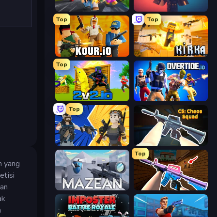
Poxel.io
Pixel Warfare
Top
Top
Kour.io
Kirka.io
Top
2v2.io
Overtide.io
Top
BuildNow GG
CS: Chaos Squad
Top
m yang
etisi
dan
Mazean
KS Z
ak
n