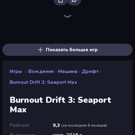
Bloxd.io
Ragdoll Archers
EvoWars.io
Veck.io
Piece of Cake: Merge and Bake
Racing Limits
Traffic Rider
Mahjongg Solitaire
Screw Out: Bolts and Nuts
Words of Wonders
Piles of Mahjong
Designville: Merge & Design
Miniblox
Stickman Clash
Space Waves
SkillWarz
Fortzone Battle Royale
Arrow Escape
Показать больше игр
Игры
Вождение
Машина
Дрифт
»
»
»
»
Burnout Drift 3: Seaport Max
Burnout Drift 3: Seaport
Max
Рейтинг
9,3
(
за последние 6 месяцев
)
Выпущено
июль 2018 г.