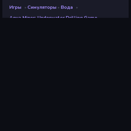
Игры
Симуляторы
Вода
»
»
»
Aqua Miner: Underwater Drilling Game
Aqua Miner: Underwater
Drilling Game
Разработчик
LongStar
Рейтинг
9,4
(
за последние 6 месяцев
)
Выпущено
декабрь 2025 г.
Последнее обновление
декабрь 2025 г.
Игровой движок
Construct
Платформы
Браузер (настольный
компьютер, мобильное
устройство, планшет),
Приложение