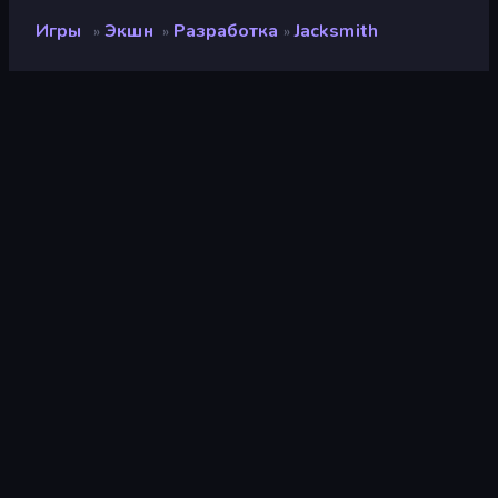
Игры
Экшн
Разработка
Jacksmith
»
»
»
Jacksmith
Рейтинг
9,3
(
за последние 6 месяцев
)
Выпущено
май 2021 г.
Игровой движок
Ruffle
Платформы
Браузер (настольный
компьютер, мобильное
устройство, планшет),
Приложение CrazyGames
(iOS, Android)
Ориентация
Альбомная / Книжная
ориентация
Страницы Вики
Fandom