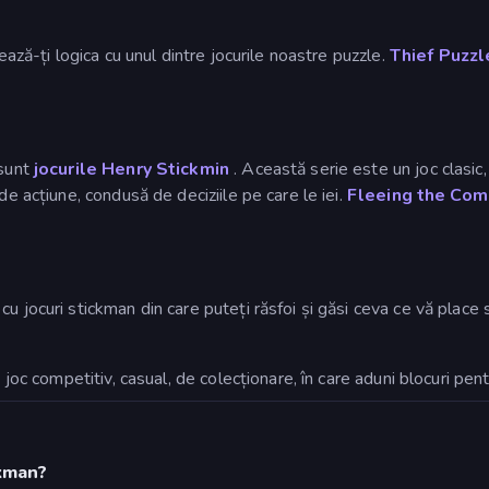
ează-ți logica cu unul dintre jocurile noastre puzzle.
Thief Puzzl
 sunt
jocurile Henry Stickmin
. Această serie este un joc clasi
de acțiune, condusă de deciziile pe care le iei.
Fleeing the Com
 jocuri stickman din care puteți răsfoi și găsi ceva ce vă place s
n joc competitiv, casual, de colecționare, în care aduni blocuri pent
ckman?