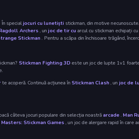
 În special
jocuri cu lunetiști
stickman, din motive necunoscute. M
Ragdoll Archers
, un
joc de tir cu
arcul cu stickman echipați cu a
Strange Stickman
. Pentru a scăpa din închisoare trăgând, încer
stickman?
Stickman Fighting 3D
este un joc de lupte 1v1 foarte 
e.
r
te acoperă. Continuă acțiunea în
Stickman Clash
, un
joc de l
 joacă câteva jocuri populare din selecția noastră
arcade
.
Man R
 Masters: Stickman Games
, un joc de alergare rapid în care