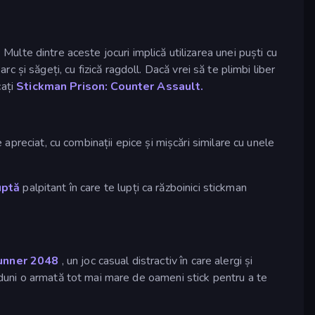
ulte dintre aceste jocuri implică utilizarea unei puști cu
rc și săgeți, cu fizică ragdoll. Dacă vrei să te plimbi liber
cați
Stickman Prison: Counter Assault.
apreciat, cu combinații epice și mișcări similare cu unele
uptă
palpitant în care te lupți ca războinici stickman
unner 2048
, un joc casual distractiv în care alergi și
 aduni o armată tot mai mare de oameni stick pentru a te