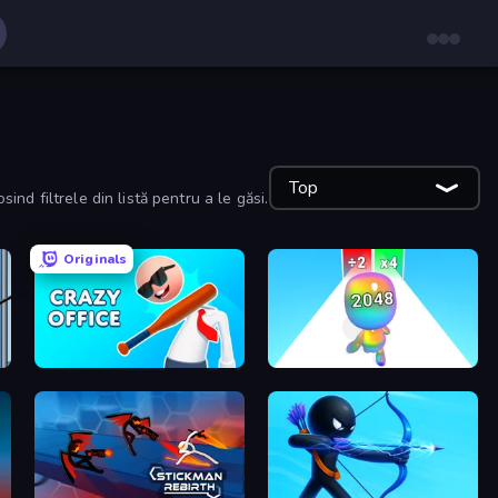
Top
nd filtrele din listă pentru a le găsi.
Originals
Crazy Office: Slap and Smash!
Man Runner 2048