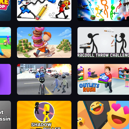
Doodle Smash
Stickman Epic
Donut Place
Ragdoll Throw Challenge
Amazing Crime Strange Stickman
Outlets Rush