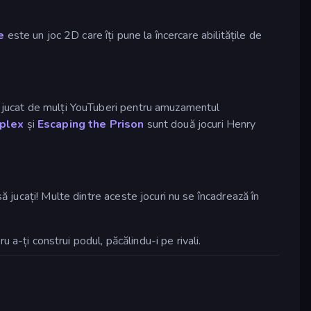
e
este un joc 2D care îți pune la încercare abilitățile de
c, jucat de mulți YouTuberi pentru amuzamentul
plex
și
Escaping the Prison
sunt două jocuri Henry
ă jucați! Multe dintre aceste jocuri nu se încadrează în
ru a-ți construi podul, păcălindu-i pe rivali.