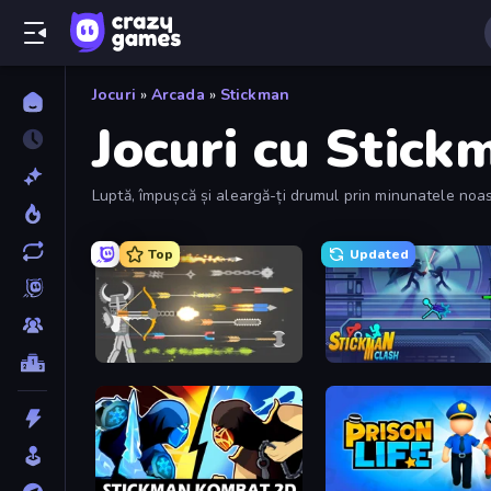
Jocuri
»
Arcada
»
Stickman
Jocuri cu Stick
Luptă, împușcă și aleargă-ți drumul prin minunatele noastr
Top
Updated
Ragdoll Archers
Stickman Clash