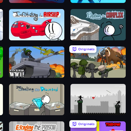
Stickman Rebirth
Archers Random
Infiltrating the Airship
Fleeing the Complex
Originals
Stickman WW2
Stickman History Battle
Stealing the Diamond
Javelin Fighting
Originals