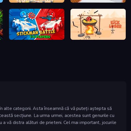
Stick Ragdoll Battle Simulator
Age Evolution Run
Stickman battle 1-4 Players
Kick Loser
în alte categorii. Asta înseamnă că vă puteți aștepta să
ceastă secțiune. La urma urmei, acestea sunt genurile cu
 a vă distra alături de prieteni. Cel mai important, jocurile