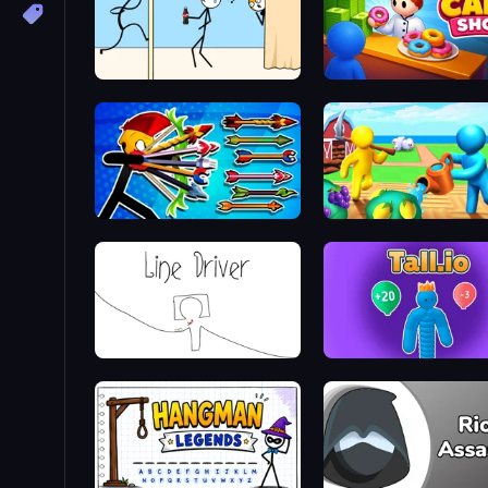
Gomu Goman
My Cake Shop
Archer Ragdoll Masters
Farm Land
Line Driver
Tall.io