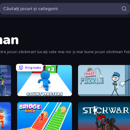
man
e jocuri stickman! Jucați cele mai noi și mai bune jocuri stickman folosi
Originals
Count Masters: Stickman Games
Thief Puzzle