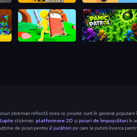
Shadow Bullet
Reply Run
Bed Wars
Panic Patrol
curi stickman reflectă ceea ce jocurile sunt în general populare 
 lupte
stickman,
platformere 2D
și
jocuri de împușcături
în a
ulțime de jocuri pentru
2 jucători
pe care le puteți încerca pentru