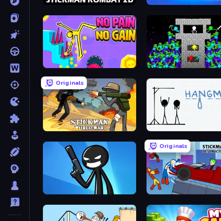
Stickman Kombat 2D
Prison Life
No Pain No Gain - Ragdoll Sandbox
Stick Epic Fighter
Originals
Stickman World War
Hangman
Originals
Stickman Bullet Warriors