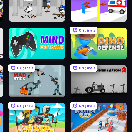
Escaping the Prison
Rescue Throw
Originals
Mind Controller
Dino Defense
Originals
Originals
Mad Stick
Stickman Annihilation 2
Originals
Originals