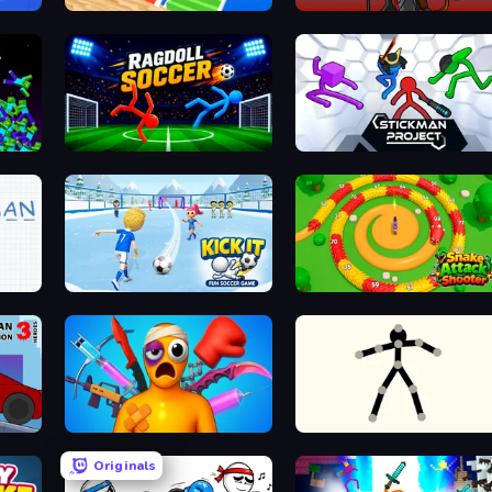
Bridge Race
Stick War
Ragdoll Soccer 2 Players
Stickman Project
Kick It – Fun Soccer Game
Snake Attack Shooter
Stickman Destruction 3 Heroes
Fun Ragdoll Challenge!
Stick Animator
Originals