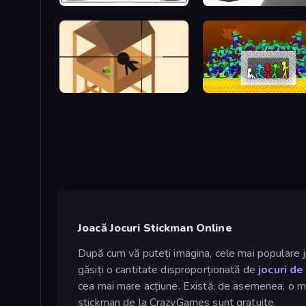
Hangman Legends
Riot Assassin
Elite Sniper
Stick Fighter vs Zombies
Joacă Jocuri Stickman Online
După cum vă puteți imagina, cele mai populare jo
găsiți o cantitate disproporționată de
jocuri de
cea mai mare acțiune. Există, de asemenea, o m
stickman de la CrazyGames sunt gratuite.