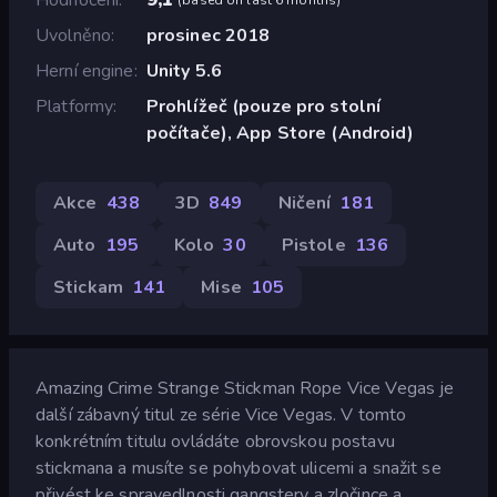
Uvolněno
prosinec 2018
Herní engine
Unity 5.6
Platformy
Prohlížeč (pouze pro stolní
počítače), App Store (Android)
Akce
438
3D
849
Ničení
181
Auto
195
Kolo
30
Pistole
136
Stickam
141
Mise
105
Amazing Crime Strange Stickman Rope Vice Vegas je
další zábavný titul ze série Vice Vegas. V tomto
konkrétním titulu ovládáte obrovskou postavu
stickmana a musíte se pohybovat ulicemi a snažit se
přivést ke spravedlnosti gangstery a zločince a