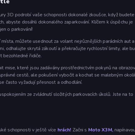
stle
g Fury 3D podrobí vaše schopnosti dokonalé zkoušce, když budete
h, abyste dosáhli dokonalého zaparkování. Klíčem k úspěchu je
 jen o parkování!
místa, můžete usednout za volant nejrůznějších parádních aut a
i, odhalujte skrytá zákoutí a překračujte rychlostní limity, ale b
at bezohledné řidiče.
it mise, které jsou zadávány prostřednictvím pokynů na obrazov
správné cestě, ale pokušení vybočit a kochat se malebným okolí
e často vyžadují přesnost a odhodlání.
uspokojením ze zvládnutí složitých parkovacích úkolů. Jste na to
ičské schopnosti v ještě více
hrách!
Začni s
Moto X3M,
napínavo