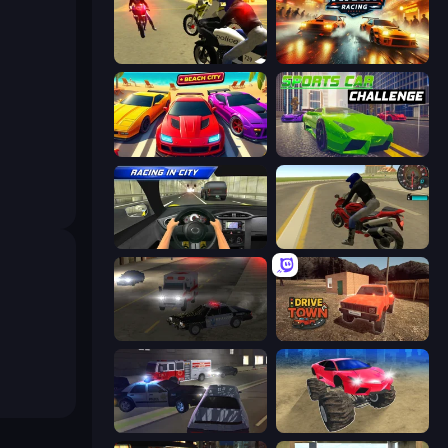
3D Moto Simulator 2
Ultimate Night Racing
Parking Fury 3D: Beach City
Sports Car Challenge
Racing in City
Moto Rider 3D
City Car Driving Simulator 2
DriveTown
City Car Driving Simulator 3
Monster Cars: Ultimate Simulator