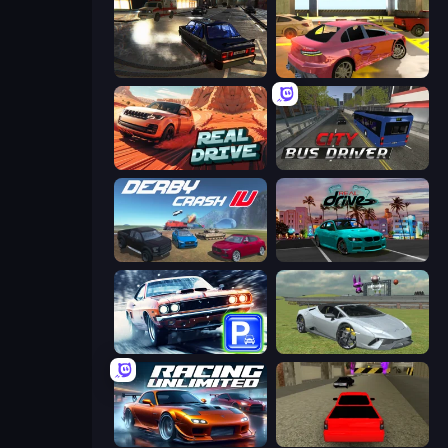
City Classic Car Driving: 131
3D Underground Car Parking
Real Drive 3D Parking Games
City Bus Driver
Derby Crash 4
RealDrive
Real Car Parking
Sports Cars Driver
Racing Unlimited
Speed Brazil