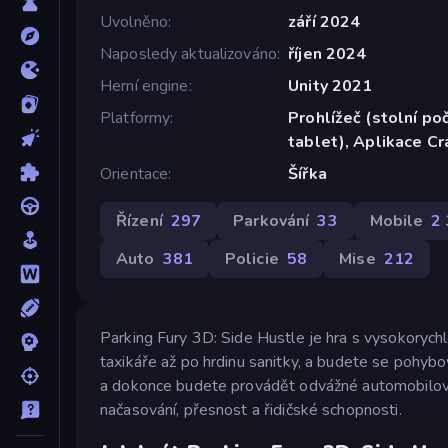
Uvolněno
září 2024
Naposledy aktualizováno
říjen 2024
Herní engine
Unity 2021
Platformy
Prohlížeč (stolní poč
tablet), Aplikace C
Orientace
Šířka
Řízení
297
Parkování
33
Mobile
2
Auto
381
Policie
58
Mise
212
Parking Fury 3D: Side Hustle je hra s vysokorychlo
taxikáře až po hrdinu sanitky, a budete se pohybo
a dokonce budete provádět odvážné automobilové
načasování, přesnost a řidičské schopnosti.