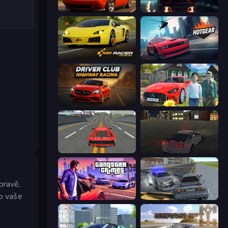
Drive Quest
Driving School Simulator
Mr. Racer - Car Racing
Hotgear
Driver Club: Highway Racing
Speedboy: History with Grandfather
Modern Car Racing 2
City Car Driving Simulator
pravě,
o vaše
Gangster Crimes Online 6: Mafia City
RCC City Racing