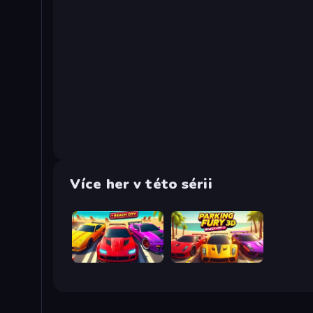
Více her v této sérii
Parking Fury 3D: Beach City
Parking Fury 3D: Beach City 2