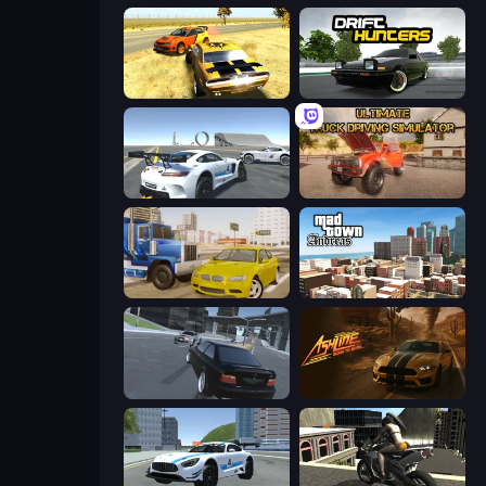
3D Car Simulator
Drift Hunters
Crazy Stunt Cars Multiplayer
Ultimate Truck Driving Simulator 2020
Crazy Car Stunts
Mad Town Andreas: Mafia Storie
Transporter Hot Pursuit
Ashline Racing: Born To Burn