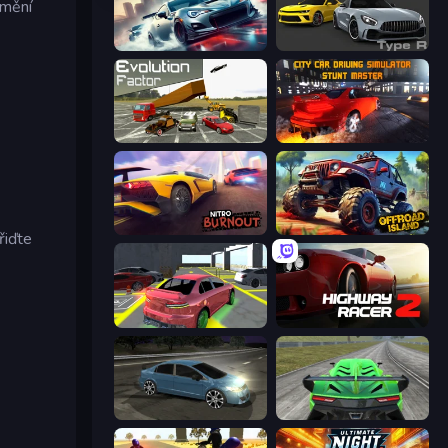
umění
e
Xtreme City Drifting
Motor Sport Challenge Type R
Evolution Factor
City Car Driving Simulator: Stunt
Nitro Burnout
Offroad Island
řiďte
Garage Parking
Highway Racer 2
Drift Club
Speed Racing Pro 2