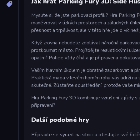
Jak hrát Parking Fury 3D: Side Hu
Myslíte si, že jste parkovací profík? Hra Parkin
manévrovat v úzkých prostorech a záludných úhlec
přesnost a trpělivost, ale v této hře jde o víc než
Když zrovna nebudete zdolávat náročná parkovací 
prozkoumat město. Projíždějte realistickými ulicem
opatrní! Policie vždy číhá a je připravena pokutov
Vaším hlavním úkolem je obratně zaparkovat a pln
Praktická mapa v levém horním rohu vás udrží na 
skutečné. Zůstaňte soustředění, protože vaše mis
Hra Parking Fury 3D kombinuje vzrušení z jízdy s 
připraveni?
Další podobné hry
Připravte se vyrazit na silnici a otestujte své řid