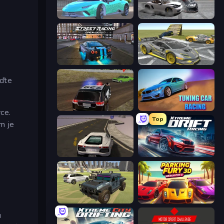
Real City Driver
Gearshift One
Street Racing: Open World
Wrong Way
uďte
POLICE Chase Simulator
Tuning Car Racing
ce.
Top
m je
Grand Stunt Auto
Xtreme DRIFT Racing
4x4 Offroader
Parking Fury 3D: Beach City 2
u