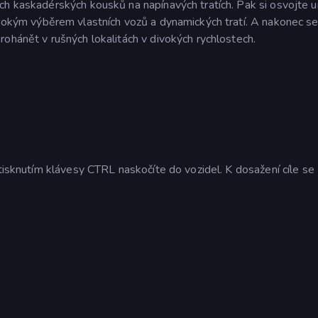
ch kaskadérských kousků na napínavých tratích. Pak si osvojte 
rokým výběrem vlastních vozů a dynamických tratí. A nakonec s
ohánět v rušných lokalitách v divokých rychlostech.
Stisknutím klávesy CTRL naskočíte do vozidel. K dosažení cíle se 