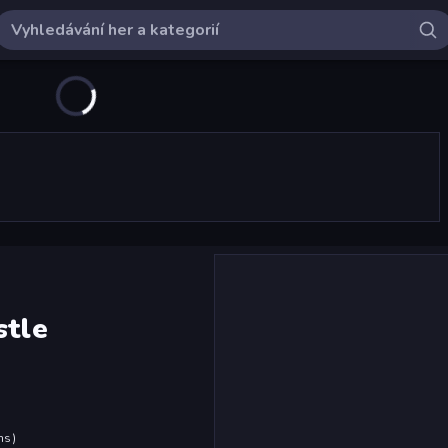
stle
hs
)