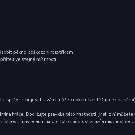
způsobit pěkné poškození rozstřikem
přáteli ve stejné místnosti
ho správce, bojovat s vámi může kdokoli. Nestěžujte si na náro
.
ina hráče. Dodržujte pravidla této místnosti, jinak z ní můžete
místnost, funkce admina pro tuto místnost zmizí a místnost se z