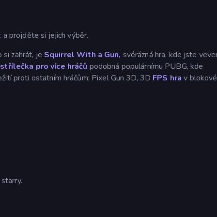
k
a projděte si jejich výběr.
 si zahrát, je
Squirrel With a Gun,
svérázná hra, kde jste veve
,
střílečka pro více hráčů
podobná populárnímu PUBG, kde
žití proti ostatním hráčům; Pixel Gun 3D, 3D
FPS hra
v blokov
starry.