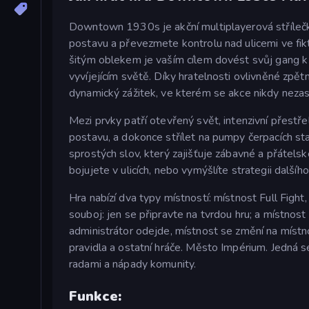
Downtown 1930s je akční multiplayerová střílečka
postavu a převezmete kontrolu nad ulicemi ve fikt
šitým oblekem je vaším cílem dovést svůj gang k 
vyvíjejícím světě. Díky hratelnosti ovlivněné z
dynamický zážitek, ve kterém se akce nikdy nezas
Mezi prvky patří otevřený svět, intenzivní přestřel
postavu, a dokonce střílet na pumpy čerpacích sta
sprostých slov, který zajišťuje zábavné a přátelsk
bojujete v ulicích, nebo vymýšlíte strategii dalšíh
Hra nabízí dva typy místností: místnost Full Fight
souboj: jen se připravte na tvrdou hru; a místnos
administrátor odejde, místnost se změní na místn
pravidla a ostatní hráče. Město Impérium. Jedná se
radami a nápady komunity.
Funkce: