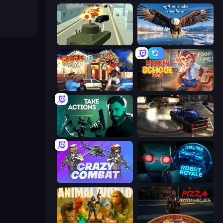
Secret Agent James
Python Snake Simulator
Vegas Clash 3D
Monkey School Prank
Take Actions
City Classic Car Driving: 131
Crazy Combat
Online Robot Royale