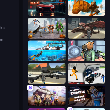
Driving School Simulator
WinterCraft: Survival in the Forest
rka
Flying Bat Robot Car Transform Game
Dragon Vice City
ém
Underwater Survival: Deep Dive
Bank Robbery
Gangster Vegas Grand City
Stickman Prison: Counter Assault
Simple Sandbox 3
Resident Zombies: Horror Shooter