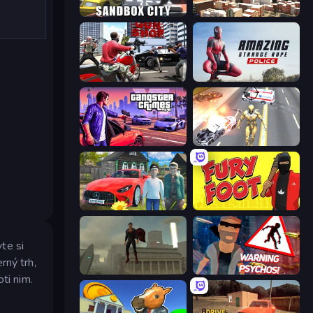
Sandbox City
Mad Town Andreas: Mafia Storie
Grand Action Simulator: New York
Amazing Strange Rope Police
Gangster Crimes Online 6: Mafia City
Super Crime Steel War Hero
Speedboy: History with Grandfather
Fury Foot
te si
rný trh,
The Superman - Theme is Aliens
City of Psychos
ti nim.