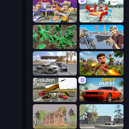
Casino Robbery
Alcatraz Prison Escape Plan
Soldiers - Capture and Control!
Shoot and Drive
Gearshift One
Redcoats.io
Evolution Factor
Drive Quest
Survive In The Forest
Free Rally: Lost Angeles