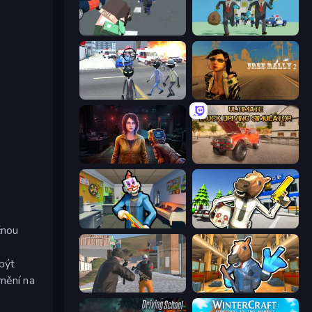
Pixel Stories 2: Night of Payoff
Bank Heist
Amazing Crime Strange Stickman
Free Rally 2
Survival Zone Zombie Outbreak
Ultimate Truck Driving Simulator 2020
Save the Hostages
Bank Robbery: Escape
čnou
 být
mění na
Gangsters Squad
Bank Robbery 2