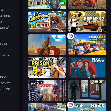
Bank Robbery 3
DriveTown
 a
a míru
se
abízí
I Am Quadrober!
Hammer 2
at si
Free Rally: Vice
I Am Taxi Prankster Sim
, ať už
a
okud
Grand Escape: Prison
Max vs Gangsters
ktovat
řízeném
Super Strong Hero
Crime City Robbery Thief Games