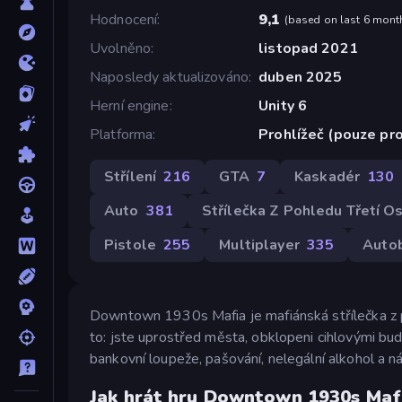
Hodnocení
9,1
(
based on last 6 mont
Uvolněno
listopad 2021
Naposledy aktualizováno
duben 2025
Herní engine
Unity 6
Platforma
Prohlížeč (pouze pro
Střílení
216
GTA
7
Kaskadér
130
Auto
381
Střílečka Z Pohledu Třetí O
Pistole
255
Multiplayer
335
Auto
Downtown 1930s Mafia je mafiánská střílečka z po
to: jste uprostřed města, obklopeni cihlovými bud
bankovní loupeže, pašování, nelegální alkohol a n
Jak hrát hru Downtown 1930s Maf