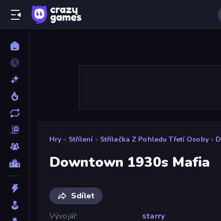
Hry
»
Střílení
»
Střílečka Z Pohledu Třetí Osoby
»
D
Downtown 1930s Mafia
Sdílet
Vývojář
starry