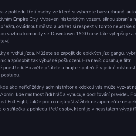
 z pohledu třetí osoby, ve které si vyberete barvu zbraně, auto
ivním Empire City. Vybaveni historickým vozem, silnou zbraní a n
přežití, ovládnout město a udržet si respekt v tomto neustále 
pětnou vazbou komunity se Downtown 1930 neustále vylepšuje a n
taví.
ky a rychlá jízda. Můžete se zapojit do epických jízd gangů, vybr
nic a způsobit tak výbušné poškození. Hra navíc obsahuje filtr
é prostředí. Pozvěte přátele a hrajte společně v jedné místnosti
o postupu.
, kde akci neřídí žádný administrátor a kdokoli vás může vyzvat n
t Admin, kde místnost řídí hráč a vynucuje dodržování pravidel. P
ost Full Fight, takže pro co nejlepší zážitek nezapomeňte respe
 o střílečku z pohledu třetí osoby, která je v neustálém vývoji 