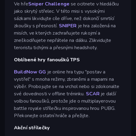
Ve hře
Sniper Challenge
se ocitnete v hledáčku
jako skrytý střelec. V této misi s vysokými
sázkami likvidujte cíle dříve, než dokončí smrtící
zkoušky s přesností.
SNIPER
je hra založená na
misích, ve kterých zachraňujete rukojmí a
zneškodňujete nepřátele na dálku. Zlikvidujte
teroristu tichými a přesnými headshoty.
Oblíbené hry fanoušků TPS
BuildNow GG
je online hra typu "postav a
vystřel" s mnoha režimy, zbraněmi a mapami na
výběr. Probojujte se na vrchol nebo si zdokonalte
své dovednosti v offline tréninku.
SCAR
je další
volbou fanoušků, protože jde o multiplayerovou
battle royale střílečku inspirovanou hrou PUBG.
Překonejte ostatní hráče a přežijte.
Akční střílečky