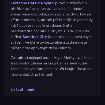
Fortzone Battle Royale
je rychlá střílečka o
přežití, která se odehrává v rozlehlé scénické
aréně. Vaše dobrodružství začíná ve chvíli, kdy se
zřítíte z oblohy. Skutečně přežít můžete jen tehdy,
když budete moudře prozkoumávat a
přechytračíte nepřátele, abyste zůstali poslední
naživu.
Sandbox City
je zombie hra s otevřeným
světem, ve které lovíte zombie a zachraňujete
město před apokalyptickým koncem.
Zahrajte si nejlepší online Hry střílečky z pohledu
třetí osoby zdarma na CrazyGames, není nutné
žádné stahování ani instalace. 🎮 Hrajte Bloxd.io a
mnoho dalších právě teď!
Ukázat méně