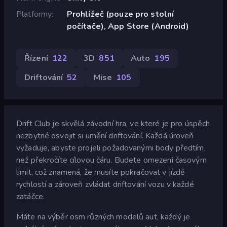
Platformy
Prohlížeč (pouze pro stolní
počítače), App Store (Android)
Řízení
122
3D
851
Auto
195
Driftování
52
Mise
105
Drift Club je skvělá závodní hra, ve které je pro úspěch
nezbytné osvojit si umění driftování. Každá úroveň
vyžaduje, abyste projeli požadovanými body předtím,
než překročíte cílovou čáru. Budete omezeni časovým
limit, což znamená, že musíte pokračovat v jízdě
rychlostí a zároveň zvládat driftování vozu v každé
zatáčce.
Máte na výběr osm různých modelů aut, každý je