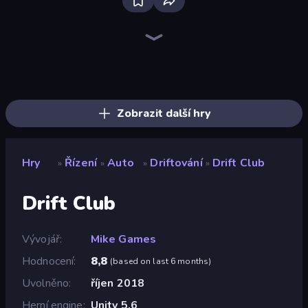
Bloxd.io
Ragdoll Archers
EvoWars.io
Veck.io
Piece of Cake: Merge and Bake
Racing Limits
Traffic Rider
Mahjongg Solitaire
Screw Out: Bolts and Nuts
Words of Wonders
Piles of Mahjong
Designville: Merge & Design
Miniblox
Stickman Clash
Space Waves
SkillWarz
Fortzone Battle Royale
Arrow Escape
Zobrazit další hry
Hry
Řízení
Auto
Driftování
Drift Club
»
»
»
»
Drift Club
Vývojář
Mike Games
Hodnocení
8,8
(
based on last 6 months
)
Uvolněno
říjen 2018
Herní engine
Unity 5.6