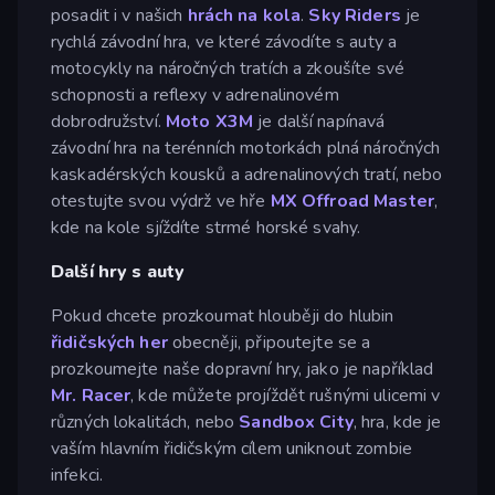
posadit i v našich
hrách na kola
.
Sky Riders
je
rychlá závodní hra, ve které závodíte s auty a
motocykly na náročných tratích a zkoušíte své
schopnosti a reflexy v adrenalinovém
dobrodružství.
Moto X3M
je další napínavá
závodní hra na terénních motorkách plná náročných
kaskadérských kousků a adrenalinových tratí, nebo
otestujte svou výdrž ve hře
MX Offroad Master
,
kde na kole sjíždíte strmé horské svahy.
Další hry s auty
Pokud chcete prozkoumat hlouběji do hlubin
řidičských her
obecněji, připoutejte se a
prozkoumejte naše dopravní hry, jako je například
Mr. Racer
, kde můžete projíždět rušnými ulicemi v
různých lokalitách, nebo
Sandbox City
, hra, kde je
vaším hlavním řidičským cílem uniknout zombie
infekci.