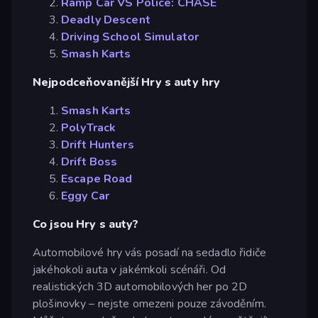
Ramp Car VS Police: CHASE
Deadly Descent
Driving School Simulator
Smash Karts
Nejpodceňovanější Hry s auty hry
Smash Karts
PolyTrack
Drift Hunters
Drift Boss
Escape Road
Eggy Car
Co jsou Hry s auty?
Automobilové hry vás posadí na sedadlo řidiče
jakéhokoli auta v jakémkoli scénáři. Od
realistických 3D automobilových her po 2D
plošinovky – nejste omezeni pouze závoděním.