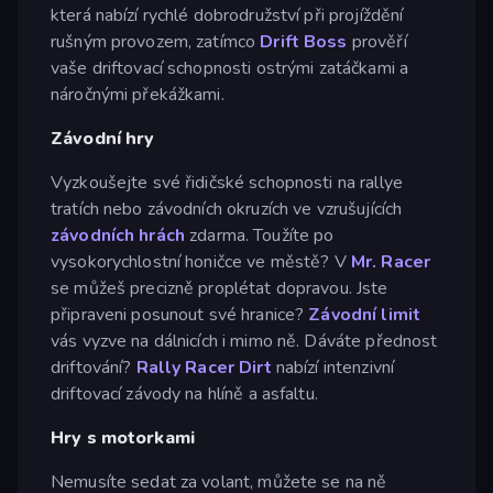
která nabízí rychlé dobrodružství při projíždění
rušným provozem, zatímco
Drift Boss
prověří
vaše driftovací schopnosti ostrými zatáčkami a
náročnými překážkami.
Závodní hry
Vyzkoušejte své řidičské schopnosti na rallye
tratích nebo závodních okruzích ve vzrušujících
závodních hrách
zdarma. Toužíte po
vysokorychlostní honičce ve městě? V
Mr. Racer
se můžeš precizně proplétat dopravou. Jste
připraveni posunout své hranice?
Závodní limit
vás vyzve na dálnicích i mimo ně. Dáváte přednost
driftování?
Rally Racer Dirt
nabízí intenzivní
driftovací závody na hlíně a asfaltu.
Hry s motorkami
Nemusíte sedat za volant, můžete se na ně