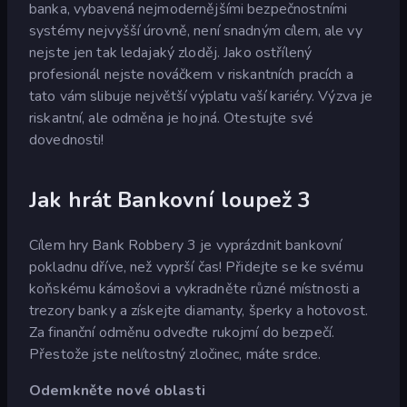
banka, vybavená nejmodernějšími bezpečnostními
systémy nejvyšší úrovně, není snadným cílem, ale vy
nejste jen tak ledajaký zloděj. Jako ostřílený
profesionál nejste nováčkem v riskantních pracích a
tato vám slibuje největší výplatu vaší kariéry. Výzva je
riskantní, ale odměna je hojná. Otestujte své
dovednosti!
Jak hrát Bankovní loupež 3
Cílem hry Bank Robbery 3 je vyprázdnit bankovní
pokladnu dříve, než vyprší čas! Přidejte se ke svému
koňskému kámošovi a vykradněte různé místnosti a
trezory banky a získejte diamanty, šperky a hotovost.
Za finanční odměnu odveďte rukojmí do bezpečí.
Přestože jste nelítostný zločinec, máte srdce.
Odemkněte nové oblasti