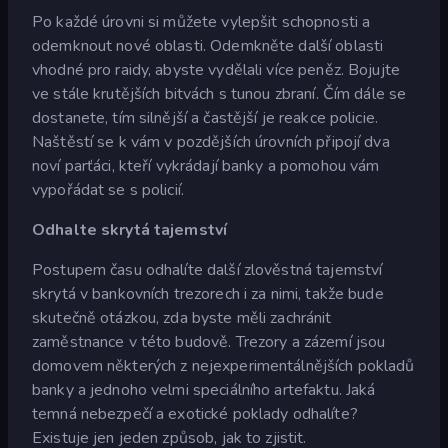
Po každé úrovni si můžete vylepšit schopnosti a
odemknout nové oblasti. Odemkněte další oblasti
vhodné pro raidy, abyste vydělali více peněz. Bojujte
ve stále krutějších bitvách s tunou zbraní. Čím dále se
dostanete, tím silnější a častější je reakce policie.
Naštěstí se k vám v pozdějších úrovních připojí dva
noví parťáci, kteří vykrádají banky a pomohou vám
vypořádat se s policií.
Odhalte skrytá tajemství
Postupem času odhalíte další zlověstná tajemství
skrytá v bankovních trezorech i za nimi, takže bude
skutečně otázkou, zda byste měli zachránit
zaměstnance v této budově. Trezory a zázemí jsou
domovem některých z nejexperimentálnějších pokladů
banky a jednoho velmi speciálního artefaktu. Jaká
temná nebezpečí a exotické poklady odhalíte?
Existuje jen jeden způsob, jak to zjistit.