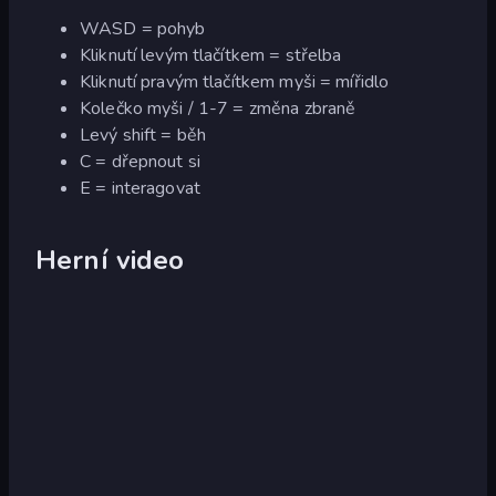
WASD = pohyb
Kliknutí levým tlačítkem = střelba
Kliknutí pravým tlačítkem myši = mířidlo
Kolečko myši / 1-7 = změna zbraně
Levý shift = běh
C = dřepnout si
E = interagovat
Herní video