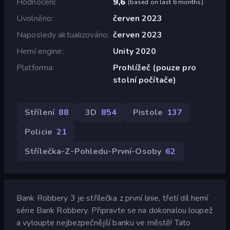
Hodnocení
9,6
(
based on last 6 months
)
Uvolněno
červen 2023
Naposledy aktualizováno
červen 2023
Herní engine
Unity 2020
Platforma
Prohlížeč (pouze pro
stolní počítače)
Střílení
88
3D
854
Pistole
137
Policie
21
Střílečka-Z-Pohledu-První-Osoby
62
Bank Robbery 3 je střílečka z první linie, třetí díl herní
série Bank Robbery. Připravte se na dokonalou loupež
a vyloupte nejbezpečnější banku ve městě! Tato