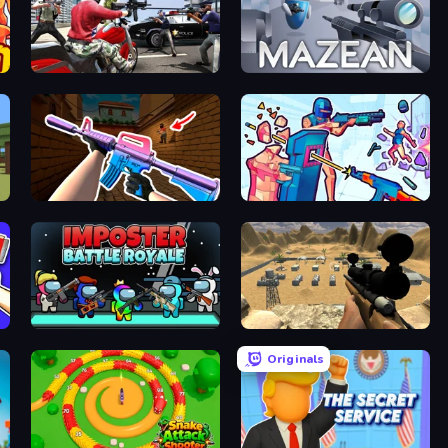
Grand Action Simulator: New York
Mazean
KS Z
Time Shooter 3: SWAT
Imposter Battle Royale
Ghost Sniper
Originals