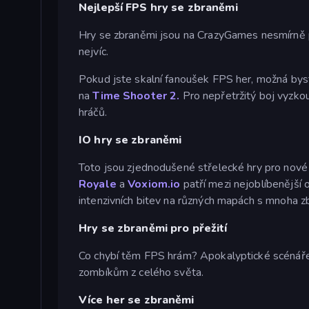
Nejlepší FPS hry se zbraněmi
Hry se zbraněmi jsou na CrazyGames nesmírně pop
nejvíc.
Pokud jste skalní fanoušek FPS her, možná bys
na
Time Shooter 2.
Pro nepřetržitý boj vyzko
hráčů.
IO hry se zbraněmi
Toto jsou zjednodušené střelecké hry pro nové z
Royale
a
Voxiom.io
patří mezi nejoblíbenější o
intenzivních bitev na různých mapách s mnoha zb
Hry se zbraněmi pro přežití
Co chybí těm FPS hrám? Apokalyptické scénáře.
zombíkům z celého světa.
Více her se zbraněmi