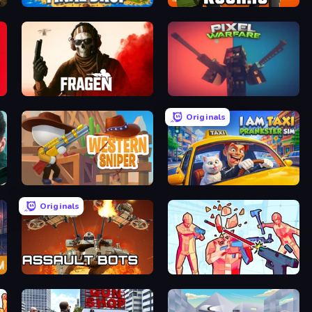
Final Drop
Kour.io
Fragen
Pixel Warfare
Originals
Western Sniper
I Am Taxi Prankster Sim
Originals
Assault Bots
Time Shooter 2