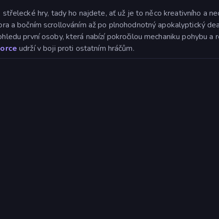
 střelecké hry, tady ho najdete, ať už je to něco kreativního a ne
a a bočním scrollováním až po plnohodnotný apokalyptický deat
pohledu první osoby, která nabízí pokročilou mechaniku pohybu a
Force
udrží v boji proti ostatním hráčům.