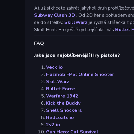
Ať už si chcete zahrát jakýkoli druh prohlížečové
Subway Clash 3D
. Od 2D her s pohledem shor
se do střelby.
SkillWarz
je rychlá střílečka z 
Skull Hunt. Pro ještě rychlejší akci vás
Bullet 
FAQ
Jaké jsou nejoblíbenější Hry pistole?
Veck.io
Hazmob FPS: Online Shooter
SkillWarz
Bullet Force
Warfare 1942
Kick the Buddy
Shell Shockers
Redcoats.io
2v2.io
Gun Hero: Cat Survival