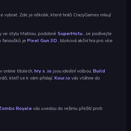
e vybrat. Zde je několik, které hráči CrazyGames milují
y ve stylu Matrixu, podobné
SuperHotu
, se podívejte
m fanoušků je
Pixel Gun 3D
, bloková akční hra pro více
 online titulech,
hry s .io
jsou ideální volbou.
Build
áči, kteří se k vám přidají.
Kour.io
vás vtáhne do
Zombs Royale
vás uvedou do režimu přežití proti