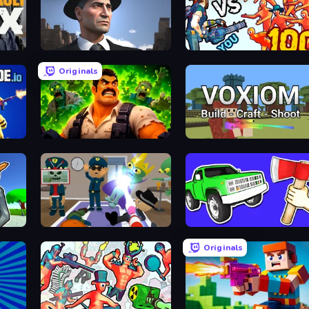
Downtown 1930s Mafia
Horde Killer: You vs 100
Originals
Zombie Lab Escape
Voxiom.io
Find The Alien
Smash the Car to Pieces!
Originals