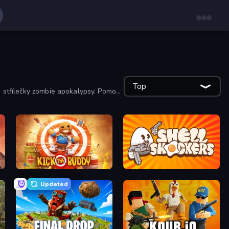
Top
o střílečky zombie apokalypsy. Pomocí
Kick the Buddy
Shell Shockers
Updated