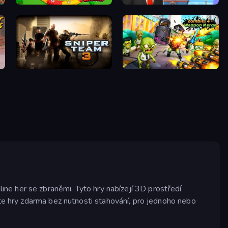
Snake Attack Shooter
The Secret Service
Sniper Team 3
Zombies 4 Weapon Merge
ine her se zbraněmi. Tyto hry nabízejí 3D prostředí
jte hry zdarma bez nutnosti stahování, pro jednoho nebo