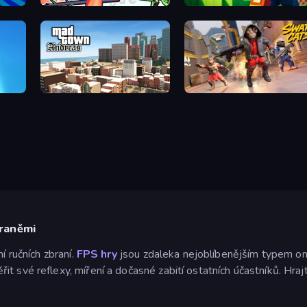
Funny Shooter 2
Bit Gun.io
Mad Town Andreas: Mafia Storie
SWAT Cats
braněmi
í ručních zbraní.
FPS hry
jsou zdaleka nejoblíbenějším typem onl
t své reflexy, míření a dočasné zabití ostatních účastníků. Hra