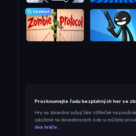
Stickman Project
War Brokers
Updated
Zombie Protocol
Stickman Bullet Warriors
Prozkoumejte řadu bezplatných her se z
Hry se zbraněmi zužují žánr stříleček na používán
založené na dovednostech, kde si můžete prověři
dva hráče
.