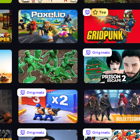
Gun Hero: Cat Survival
Warfare 1942
Top
Poxel.io
Gridpunk - 3v3 Battle Royale
Originals
Soldiers - Capture and Control!
Prison Escape 2
Originals
Battle Brigade
Bulletstorm
Originals
Originals