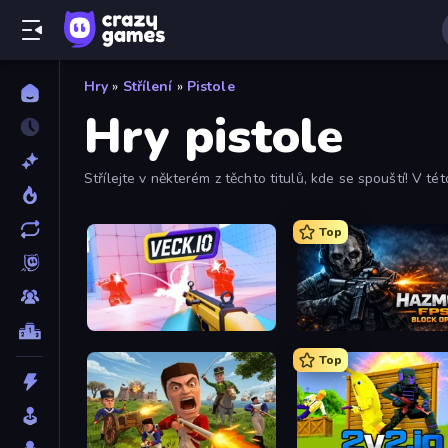
Hry
»
Střílení
»
Pistole
Hry pistole
Střílejte v některém z těchto titulů, kde se spouští! V 
filtrů najděte nejnovější a nejlepší hry se zbraněmi.
Top
Veck.io
Hazmob FPS: Online Sho
Top