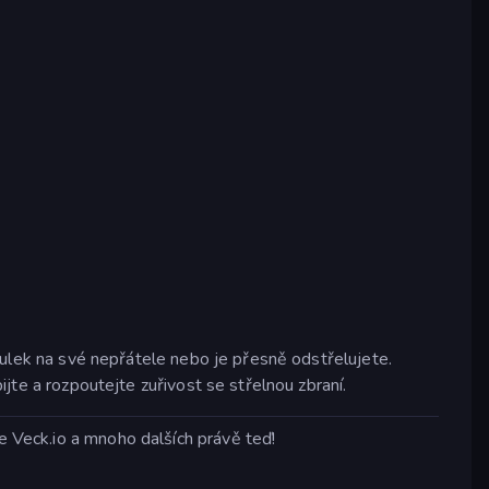
í kulek na své nepřátele nebo je přesně odstřelujete.
bijte a rozpoutejte zuřivost se střelnou zbraní.
te Veck.io a mnoho dalších právě teď!