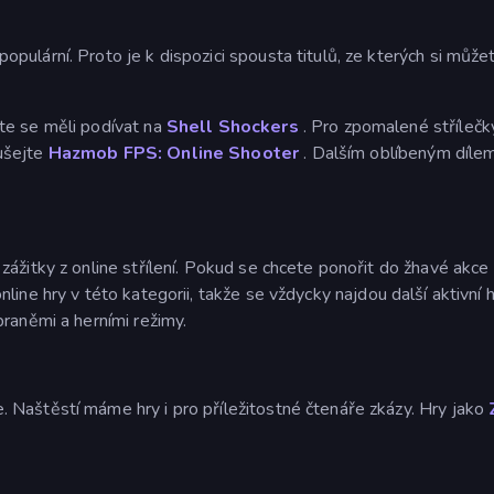
ulární. Proto je k dispozici spousta titulů, ze kterých si můžet
te se měli podívat na
Shell Shockers
. Pro zpomalené střílečk
ušejte
Hazmob FPS: Online Shooter
. Dalším oblíbeným díle
ážitky z online střílení. Pokud se chcete ponořit do žhavé akce v
nline hry v této kategorii, takže se vždycky najdou další aktivní hr
raněmi a herními režimy.
 Naštěstí máme hry i pro příležitostné čtenáře zkázy. Hry jako