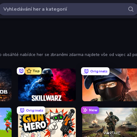
této obsáhlé nabídce her se zbraněmi zdarma najdete vše od vajec až p
Top
Originals
oter
SkillWarz
Bullet Force
New
Originals