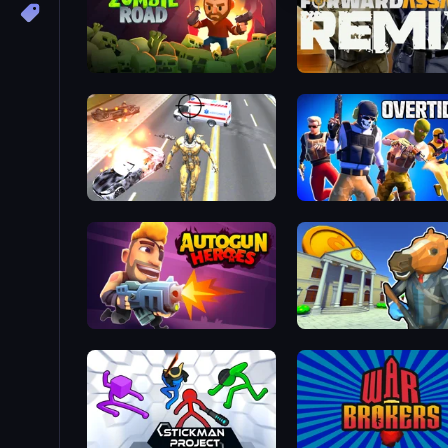
Zombie Road
Forward Assault Remix
Super Crime Steel War Hero
Overtide.io
Autogun Heroes
Bank Robbery 3