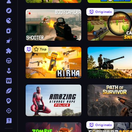
Redcoats.io
2v2.io
Originals
BodyCamera Shooter
Camo Sniper
Top
Kirka.io
Artillery Vs Tanks
Amazing Strange Rope Police
Path of Survivor
Originals