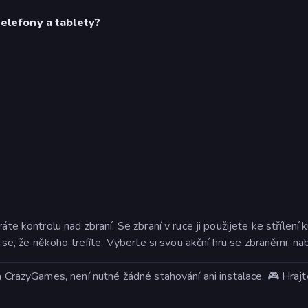
telefony a tablety?
ráte kontrolu nad zbraní. Se zbraní v ruce ji použijete ke střílen
e se, že někoho trefíte. Vyberte si svou akční hru se zbraněmi, na
na CrazyGames, není nutné žádné stahování ani instalace. 🎮 Hraj