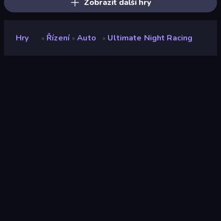
Zobrazit další hry
Hry
Řízení
Auto
Ultimate Night Racing
»
»
»
Ultimate Night Racing
Hodnocení
8,5
(
based on last 6 months
)
Uvolněno
červenec 2022
Naposledy aktualizováno
srpen 2022
Herní engine
Unity 2021
Platformy
Prohlížeč (stolní počítač,
mobilní zařízení, tablet),
Aplikace CrazyGames
(Android)
Orientace
Šířka