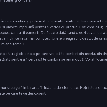
materie și Univers!
în care combini și potrivești elemente pentru a descoperi altele 
agi și plasezi împreună pentru a vedea ce produc. Poți crea cu ușur
omplexe, cum ar fi oamenii! De fiecare dată când creezi ceva nou, a
deveni din ce în ce mai complex. Unele creații sunt destul de simp
um ar fi zombii!
ste să tragi obiectele pe care vrei să le combini din meniul din d
celălalt pentru a încerca să le combini pe amândouă. Voila! Tocmai
i și asigură îmbinarea în lista ta de elemente. Poți folosi enci
tele pe care le-ai descoperit.