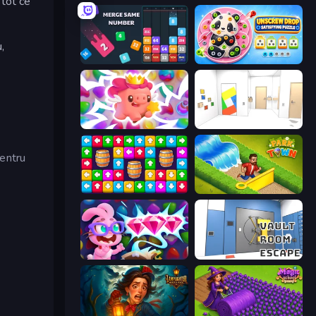
 tot ce
,
Drop & Merge the Numbers
Unscrew Drop: Satisfying Puzzle
Match Arena
Mirror Room Escape
entru
Tap Away Story
Park Town
Skydom: Reforged
Vault Room Escape