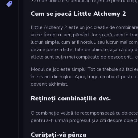
720 de obiecte și deblocați rețetele pentru timp, 
Cum se joacă Little Alchemy 2
Little Alchemy 2 este un joc creativ de combinare 
unice. Începi cu aer, pământ, foc și apă, apoi le tr
lucruri simple, cum ar fi noroiul, sau lucruri mai c
devine parte a listei tale de obiecte, așa că poți 
altele sunt puțin mai complicate de descoperit... c
Modul de joc este simplu. Tot ce trebuie să faci e
în ecranul din mijloc. Apoi, trage un obiect peste 
devenit alchimist.
Rețineți combinațiile dvs.
O combinație validă te recompensează cu obiecte no
pentru a-ți urmări progresul și a citi despre obiec
Curățați-vă pânza