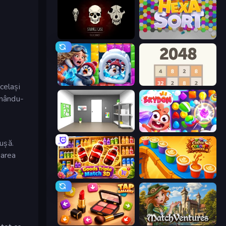
Room Escape: Strange Case
Hexa Sort
Captain Blast
2048
celași
inându-
Paint Room Escape
Skydom
ușă.
uarea
Goods Triple Match 3D
Coffee Color Blocks
Tap Gallery
MatchVentures