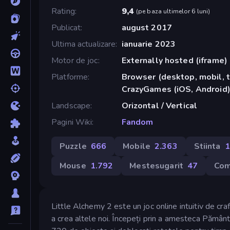
Rating
9,4
(
pe baza ultimelor 6 luni
)
Publicat
august 2017
Ultima actualizare
ianuarie 2023
Motor de joc
Externally hosted (iframe)
Platforme
Browser (desktop, mobil, t
CrazyGames (iOS, Android
Landscape
Orizontal / Vertical
Pagini Wiki
Fandom
Puzzle
666
Mobile
2.363
Stiinta
1
Mouse
1.792
Mestesugarit
47
Com
Little Alchemy 2 este un joc online intuitiv de c
a crea altele noi. Începeți prin a amesteca Pământ