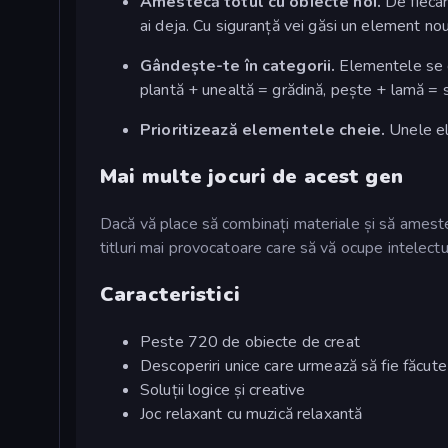
Amestecă totul cu obiecte noi.
De fiecar
ai deja. Cu siguranță vei găsi un element no
Gândește-te în categorii.
Elementele se c
plantă + unealtă = grădină, pește + lamă = s
Prioritizează elementele cheie.
Unele el
Mai multe jocuri de acest gen
Dacă vă place să combinați materiale și să amestec
titluri mai provocatoare care să vă ocupe intelectu
Caracteristici
Peste 720 de obiecte de creat
Descoperiri unice care urmează să fie făcute
Soluții logice și creative
Joc relaxant cu muzică relaxantă