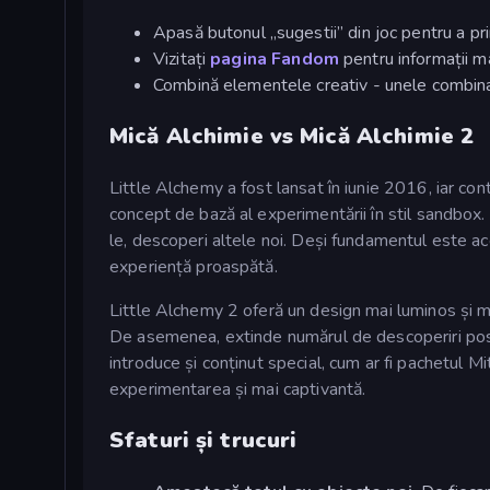
Apasă butonul „sugestii” din joc pentru a pr
Vizitați
pagina Fandom
pentru informații ma
Combină elementele creativ - unele combinaț
Mică Alchimie vs Mică Alchimie 2
Little Alchemy a fost lansat în iunie 2016, iar c
concept de bază al experimentării în stil sandbox
le, descoperi altele noi. Deși fundamentul este ac
experiență proaspătă.
Little Alchemy 2 oferă un design mai luminos și mai
De asemenea, extinde numărul de descoperiri posi
introduce și conținut special, cum ar fi pachetul Mi
experimentarea și mai captivantă.
Sfaturi și trucuri