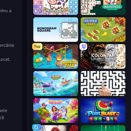
ntru a
Find The Cow
Mahjongg Solitaire
Nonogram Square
Castle Craft
ercările
Top
locat,
Mansion Tale: Merge Secrets
Color Tap: Coloring by Numbers
Tropical Merge
Arrow Escape: Puzzle
nele
ză
Fairyland Merge & Magic
Pixel Blast