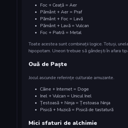
Foc + Ceață = Aer
Pământ + Aer = Praf
Pământ + Foc = Lavă
Pământ + Lavă = Vulcan
Foc + Piatră = Metal
Toate acestea sunt combinații logice. Totuși, unele
hipopotam. Uneori trebuie să gândești în afara tip
Ouă de Paște
Jocul ascunde referințe culturale amuzante.
Câine + Internet = Doge
Inel + Vulcan = Unicul Inel
Țestoasă + Ninja = Țestoasa Ninja
Pisică + Muzică = Pisică de tastatură
Mici sfaturi de alchimie