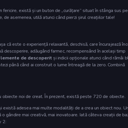
in fericire, există și un buton de „curățare” situat în stânga sus pe
 de asemenea, utilă atunci când pierzi șirul creațiilor tale!
, așa că este o experiență relaxantă, deschisă, care încurajează înc
ouă descoperire, adăugând farmec, recompensând în același timp
elemente de descoperit
și indicii opționale atunci când rămâi b
tezi până când ai construit o lume întreagă de la zero. Combină
 obiecte noi de creat. În prezent, există peste 720 de obiecte.
 și există adesea mai multe modalități de a crea un obiect nou. U
ă o gândire mai creativă, mai inovatoare. Iată câteva creații de ba
y 2: