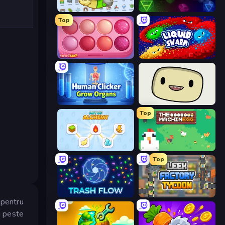
Alchemy: Merge Elements
Alchemy
Top
Piece of Cake: Merge and Bake
Liquid Swarm
Human Clicker: Grow Organs
SuperWEIRD
Top
Art of Alchemy: Merge Elements
The MachinEGG
Top
Trash Flow
Leek Factory Tycoon
 pentru
i peste