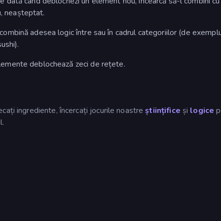
e dată când deblochezi un element nou, încearcă să-l combini cu
u, neașteptat.
ombină adesea logic între sau în cadrul categoriilor (de exemplu
ushi).
emente deblochează zeci de rețete.
ați ingrediente, încercați jocurile noastre
științifice
și
logice
p
l.