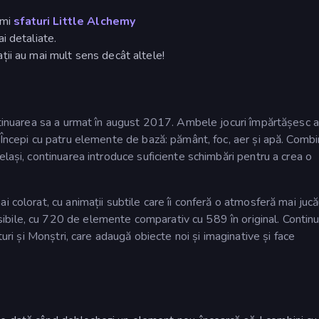
imi
sfaturi Little Alchemy
i detaliate.
ii au mai mult sens decât altele!
ontinuarea sa a urmat în august 2017. Ambele jocuri împărtășesc a
. Începi cu patru elemente de bază: pământ, foc, aer și apă. Comb
elași, continuarea introduce suficiente schimbări pentru a crea o
 colorat, cu animații subtile care îi conferă o atmosferă mai jucă
bile, cu 720 de elemente comparativ cu 589 în original. Contin
turi și Monștri, care adaugă obiecte noi și imaginative și face