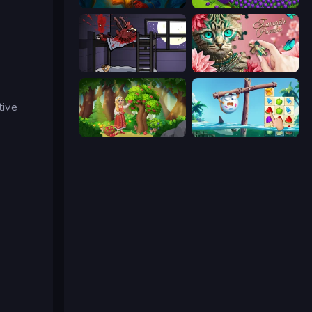
Lamplighter: Merge & Magic
Magic School
The Visitor
Favorite Puzzles
tive
Northern Merge
Sugar Heroes