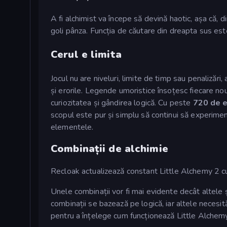
A fi alchimist va începe să devină haotic, așa că, d
goli pânza. Funcția de căutare din dreapta sus este,
Cerul e limita
Jocul nu are niveluri, limite de timp sau penalizări
și erorile. Legende umoristice însoțesc fiecare n
curiozitatea și gândirea logică. Cu peste
720 de 
scopul este pur și simplu să continui să experimen
elementele.
Combinații de alchimie
Recloak actualizează constant Little Alchemy 2 cu
Unele combinații vor fi mai evidente decât altele
combinații se bazează pe logică, iar altele necesit
pentru a înțelege cum funcționează Little Alchem