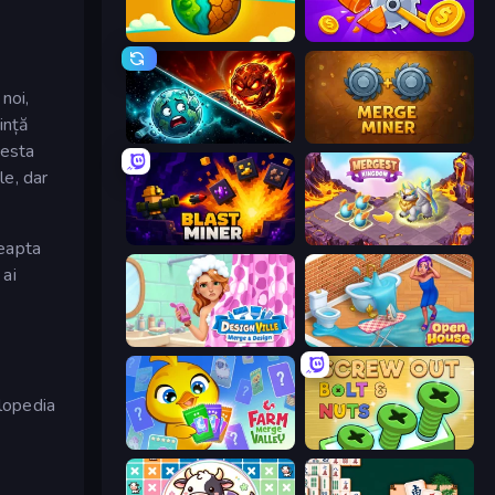
Land Explorers: Merge & Build
Farm Ring Idle
noi,
ință
PlanetCrush 2
Merge Miner
cesta
le, dar
Blast Miner
Mergest Kingdom
reapta
 ai
Designville: Merge & Design
Open House
clopedia
Farm Merge Valley
Screw Out: Bolts and Nuts