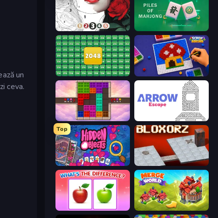
Numicolor
Piles of Mahjong
eează un
2048 Merge Blocks
Screw Sorting
zi ceva.
Color Cube Puzzle
Arrow Escape
Top
Hidden Objects
Bloxorz
What's The Difference?
Merge World