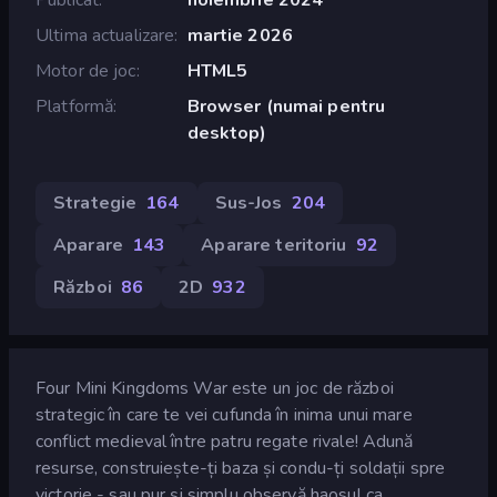
Ultima actualizare
martie 2026
Motor de joc
HTML5
Platformă
Browser (numai pentru
desktop)
Strategie
164
Sus-Jos
204
Aparare
143
Aparare teritoriu
92
Război
86
2D
932
Four Mini Kingdoms War este un joc de război
strategic în care te vei cufunda în inima unui mare
conflict medieval între patru regate rivale! Adună
resurse, construiește-ți baza și condu-ți soldații spre
victorie - sau pur și simplu observă haosul ca