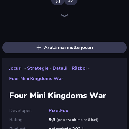
Tower Swap
Obby: Hide and Seek, Battle Royale
Jailbreak: Hide or Attack!
City Takeover
Tower Battle
Zombie Protocol
Battle Arena
Idle Zombie Wave: Survivors
Craft and Battle
K-Pop: Dimension Slayer - Idle RPG
Brainrot Tower Defence
Last Archer
Age of Heroes
Operator: Emergency Dispatcher
Slingshot Fortress
AOD - Art Of Defense
Last Bastion
TimeWarriors
Arată mai multe jocuri
Jocuri
Strategie
Batalii
Război
»
»
»
»
Four Mini Kingdoms War
Four Mini Kingdoms War
Developer
PixelFox
Rating
9,3
(
pe baza ultimelor 6 luni
)
Publicat
noiembrie 2024