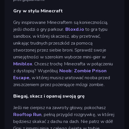
Gry w stylu Minecraft
Gry inspirowane Minecraftem są koniecznością,
jeśli chodzi o gry parkour.
Bloxd.io
to gra typu
sandbox, w której skaczesz, aby przetrwać,
unikając trudnych przeszkód za pomocą
stworzonej przez siebie broni. Sprawdź swoje
umiejętności w szerokim wyborze mini-gier w
Miniblox
. Chcesz trochę Minecrafta w połączeniu
z dystopią? Wypróbuj
Noob: Zombie Prison
Escape,
w której musisz uratować nooba przed
zniszczeniem przez pożerające mózgi zombie.
Biegaj, skacz i opanuj swoją grę
Jeśli nie cierpisz na zawroty głowy, pokochasz
Rooftop Run
, pełną przygód rozgrywkę, w której
będziesz skakać z dachu na dach. Nie patrz w dół!
Graj z innymi ninja z całego świata w trybie