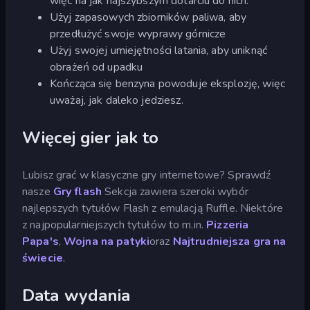
więc na jak najszybszym dotarciu do nich.
Użyj zapasowych zbiorników paliwa, aby
przedłużyć swoje wyprawy górnicze
Użyj swojej umiejętności latania, aby uniknąć
obrażeń od upadku
Kończąca się benzyna powoduje eksplozję, więc
uważaj, jak daleko jedziesz.
Więcej gier jak to
Lubisz grać w klasyczne gry internetowe? Sprawdź
nasze
Gry flash
Sekcja zawiera szeroki wybór
najlepszych tytułów Flash z emulacją Ruffle. Niektóre
z najpopularniejszych tytułów to m.in.
Pizzeria
Papa's
,
Wojna na patyki
oraz
Najtrudniejsza gra na
świecie
.
Data wydania