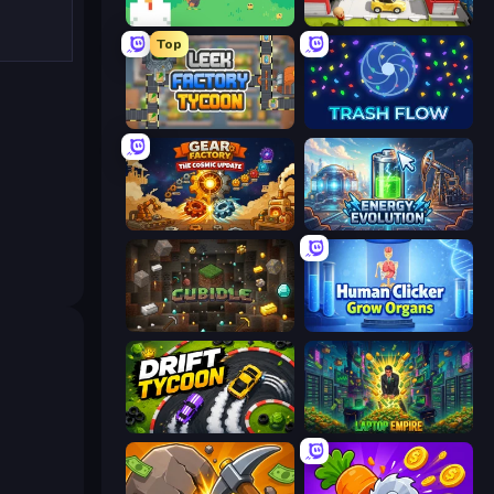
The MachinEGG
Idle Inventor
Top
Leek Factory Tycoon
Trash Flow
Gear Factory
Energy Evolution
Cubidle
Human Clicker: Grow Organs
Drift Tycoon
Laptop Empire