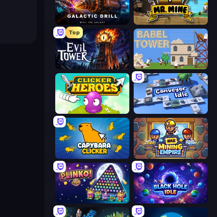
Galactic Drill
Mr. Mine
Top
Evil Tower
Babel Tower
Clicker Heroes
Conveyor Idle
Capybara Clicker
Idle Mining Empire
PLINKO!
Black Hole Idle