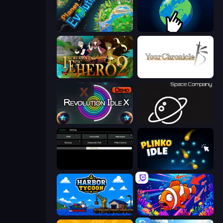
Planet Evolution: Idle Clicker
Planet Clicker 2
Incremental Epic Hero 2
Your Chronicle
Revolution Idle X
Space Company
Evolve
Plinko Idle
Harbor Tycoon
Fish Catch Idle