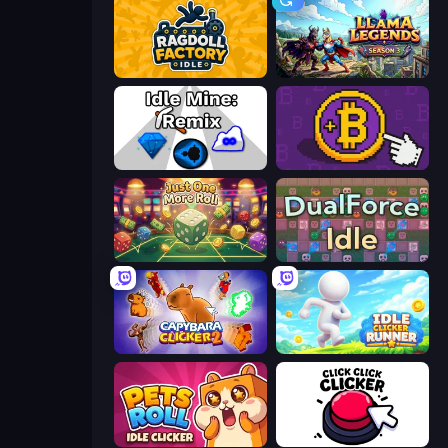
Ragdoll Factory Idle
Llama Legends
Idle Mine: Remix
Money Maker
Just One More Roll
DualForce Idle
Capybara Clicker 2
Idle Clicker Runner
Pets Roll: Idle Clicker
Click Click Clicker