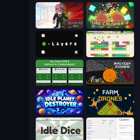
Rotcalypse: Idle Incremental
OreCrusher 2
Omega Layers
Idle Breakout
Idle Soccer Manager
Mystery Digger
Idle Planet Destroyer
Farm Drones