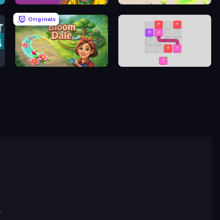
67 Doi Doi
Connect People: State Control
Originals
Bloom Dale
Flow 2048 3D
.