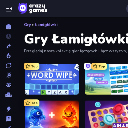
Gry
»
Łamigłówki
Gry Łamigłówk
Przeglądaj naszą kolekcję gier łączących i łącz wszystko
z dostępnych filtrów.
Top
Top
Word Wipe
Associations - Word Con
Top