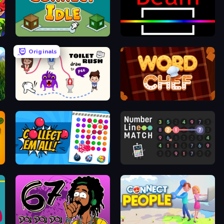
Connect idle
Beam
Originals
Toilet Rush - Draw Puzzle
Word Chef
Collect Em All!
Number Line Match