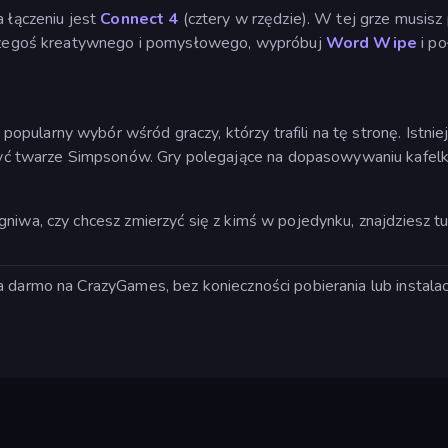
a łączeniu jest
Connect 4
(cztery w rzędzie). W tej grze musisz 
ć czegoś kreatywnego i pomysłowego, wypróbuj
Word Wipe
i po
pularny wybór wśród graczy, którzy trafili na tę stronę. Istnie
 twarze Simpsonów. Gry polegające na dopasowywaniu kafelków 
gniwa, czy chcesz zmierzyć się z kimś w pojedynku, znajdziesz t
 darmo na CrazyGames, bez konieczności pobierania lub instalacj