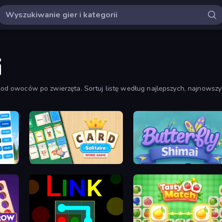
i
, od owoców po zwierzęta. Sortuj listę według najlepszych, najnowszyc
nect
Card Solitaire: Word Game
Butterfly Shimai