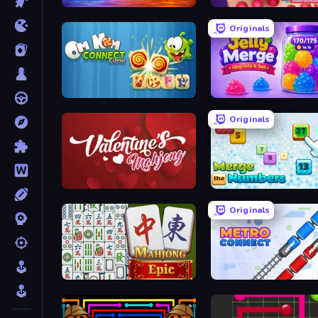
Elemental Monsters: Merge
Connect 4 Online Multipl
Originals
Om Nom Connect Classic
Jelly Merge: Upgrade & S
Originals
Valentine Mahjong
Merge the Numbers
Originals
Mahjong Epic
Metro Connect