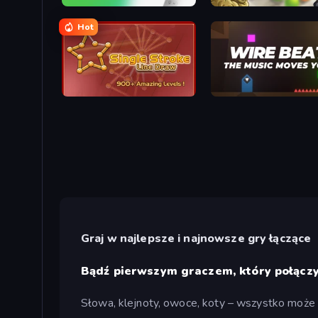
Dot King
Color King
Hot
Single Stroke Line Draw
Wire Beat
Graj w najlepsze i najnowsze gry łączące
Bądź pierwszym graczem, który połączy
Słowa, klejnoty, owoce, koty – wszystko może 