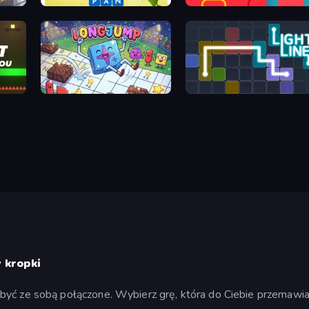
Crossword Connect
Lines
Long Jump - A Word Game
Light Line
 kropki
być ze sobą połączone. Wybierz grę, która do Ciebie przemawia