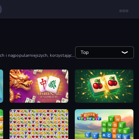
Top
h i najpopularniejszych, korzystając
Mahjong Unlimited
Mahjong Puzzle: Tile Match