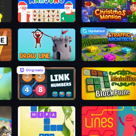
Advent Mahjong
Christmas Mansion
Updated
Draw Line
Traffic Architect
Originals
2248 Puzzle - Link Numbers
Maiolike Block Puzzle