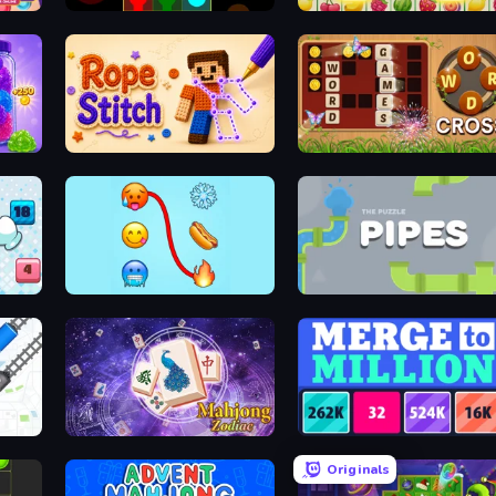
ayer
Link
Tasty Match: Mahjong Pairs
ell
Rope Stitch Puzzle
Word Cross
Emoji Puzzle!
Pipes: The Puzzle
Mahjong Solitaire Zodiac
Merge to Million
Originals