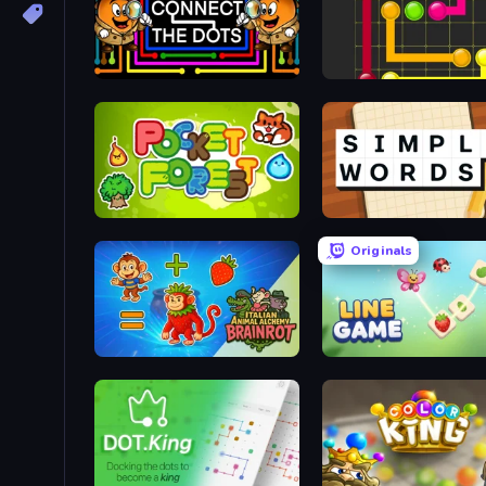
Connect the Dots – Relaxing Puzzle
Flow Mania
Pocket Forest
Simple Words
Originals
Italian Animal Alchemy - Brainrot
Line Game