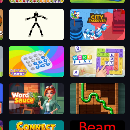
Same Game Fruit Collapse
Kitty Scramble: Word Stacks
Stick Animator
City Takeover
Logic Chain Master
Word Play
Word Sauce
Pipe Puzzle