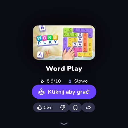
Word Play
8,9/10
Słowo
Kliknij aby grać!
1 tys.