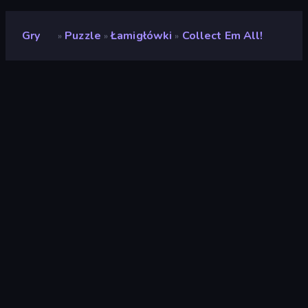
Gry
Puzzle
Łamigłówki
Collect Em All!
»
»
»
Collect Em All!
Deweloper
Voodoo
Ocena
(
na podstawie ostatnich 6
8,9
miesięcy
)
Wydany
luty 2023
Ostatnio zaktualizowany
luty 2025
Silnik gry
HTML5
Platformy
Przeglądarka (komputer
stacjonarny, telefon
komórkowy, tablet),
Aplikacja CrazyGames
(iOS, Android), App Store