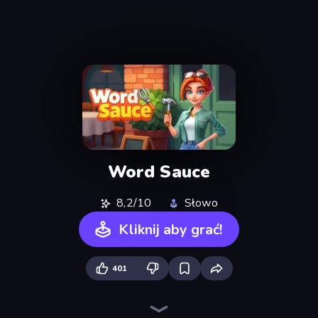
Word Sauce
8,2/10
Słowo
Kliknij aby grać!
401