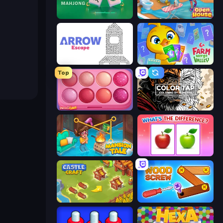
Piles of Mahjong
Open House
Arrow Escape
Farm Merge Valley
Top
Piece of Cake: Merge and Bake
Color Tap: Coloring by Numbers
Mansion Tale: Merge Secrets
What's The Difference?
Castle Craft
Wood Screw: Bolts Puzzle