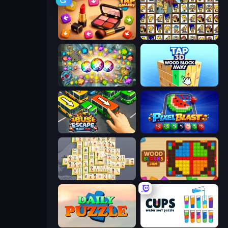
Tap Gallery
Tiles of the Simpsons
Forgotten Treasure 2
Tap 3D Wood Block Away
Bus Escape: Clear Jam
Pixel Blast
Mahjong Online
Wood Blocks Jam
Daily Puzzle
Cups - Water Sort Puzzle