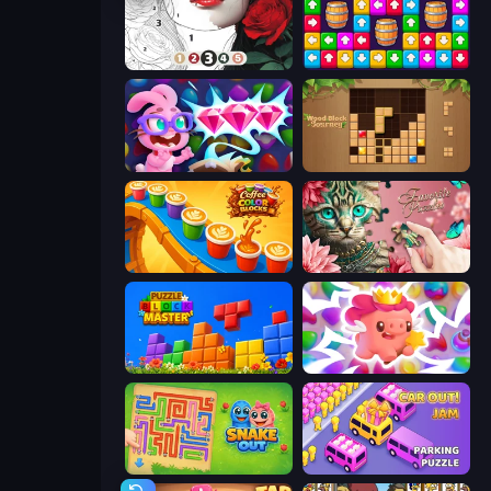
Numicolor
Tap Away Story
Skydom: Reforged
Wood Block Journey
Coffee Color Blocks
Favorite Puzzles
Puzzle Block Master
Match Arena
Snake Out: Maze Escape
Car OUT! Jam Parking Puzzle