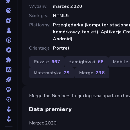
Wydany
marzec 2020
Silnik gry
HTML5
Platformy
Przeglądarka (komputer stacjonar
komórkowy, tablet), Aplikacja Cr
Android)
Orientacja
Portret
Puzzle
667
Łamigłówki
68
Mobile
Matematyka
29
Merge
238
Merge the Numbers to gra logiczna oparta na łączen
Data premiery
Marzec 2020