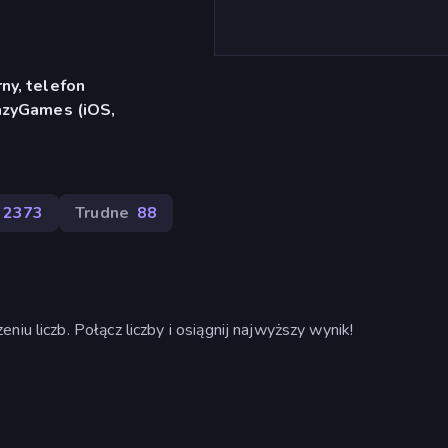
ny, telefon
azyGames (iOS,
2373
Trudne
88
iu liczb. Połącz liczby i osiągnij najwyższy wynik!