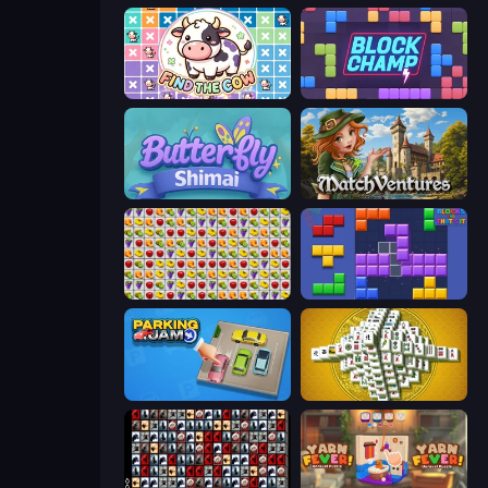
Find The Cow
Block Champ
Butterfly Shimai
MatchVentures
Same Game Fruit Collapse
Blocks and that’s it
Parking Jam
Mahjong Tower