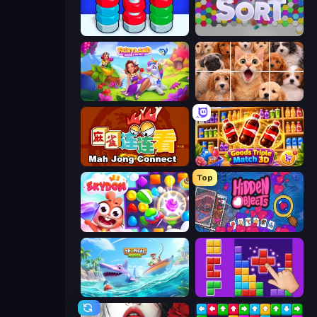
Nuts Puzzle: Sort By Color
Hexa Sort
Fairyland Merge & Magic
Jigpic Solitaire
Mahjong Connect (Legacy)
Goods Triple Match 3D
Top
Skydom
Hidden Objects
Tropical Merge
BlockBuster Puzzle