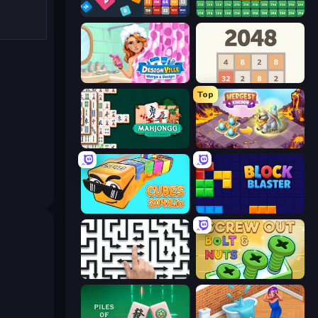
Drop & Merge the Numbers
2048 Merge Blocks
Designville: Merge & Design
2048
Top
Mahjongg Solitaire
Mergest Kingdom
Cubes 2048.io
Block Blaster
Arrow Escape: Puzzle
Screw Out: Bolts and Nuts