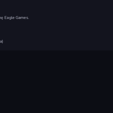
mę Eagle Games.
a)