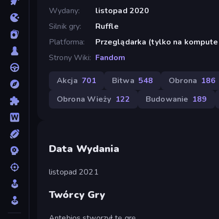
Wydany
listopad 2020
Silnik gry
Ruffle
Platforma
Przeglądarka (tylko na kompute
Strony Wiki
Fandom
Akcja
701
Bitwa
548
Obrona
186
Obrona Wieży
122
Budowanie
189
Data Wydania
listopad 2021
Twórcy Gry
Antebios stworzył tę grę.