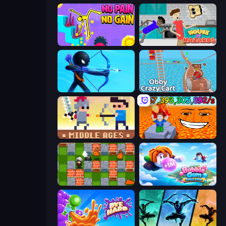
No Pain No Gain - Ragdoll Sandbox
House of Hazards
Archers Random
Obby: Crazy Cart
Castle Wars: Middle Ages
Escape Lava for Brainrots!
Bomber Friends
Bubble Gum Simulator