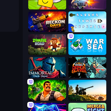
Lucky Brainrot Blocks Online
Autogun Heroes
Reckon Days
Bloons Tower Defense 3
Zombie Road
War Sea
Immortal: Dark Slayer
Tailed Demon Slayer
Zombie Lab Escape
Artillery Vs Tanks