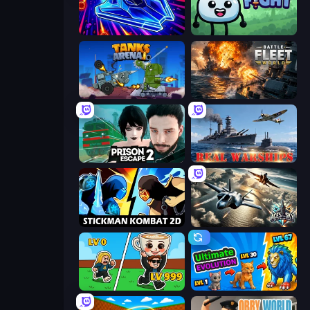
Stellar Swarm
Merge & Fight
Tanks Arena io: Craft & Combat
Battle Fleet World
Prison Escape 2
Real Warships
Stickman Kombat 2D
Aces of the Sky: Epic Dogfights
Brainrot Arena Online
Ultimate Evolution