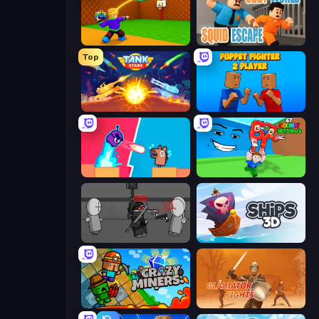
Throw a Lucky Block
Obby World: Squid Escape
Top
Tank Stars
Puppet Fighter 2 Player
Boom Slingers ReBoom
Escape Tsunami for Brainrots!
Madness Project Nexus
Ships 3D
Crazy Miners
Gladiator Fights