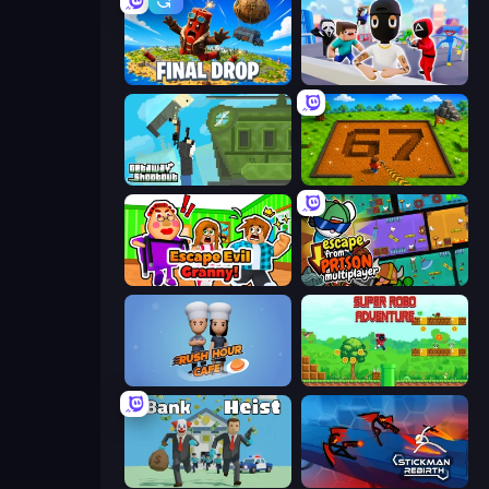
Final Drop
Mr. Dude: Online Multiverse Challenge
Getaway Shootout
Obby: Dig Brainrots
Escape Evil Granny!
Escape From Prison Multiplayer
Rush Hour Cafe
Super Robo - Adventure
Bank Heist
Stickman Rebirth