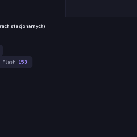
rach stacjonarnych)
Flash
153