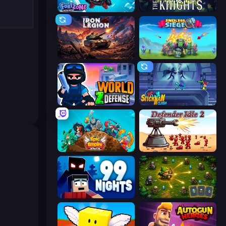
Fortzone Battle Royale
War the Knights
Iron Legion
Endless Siege
World Z Defense - Zombie Defense
Stickman Clash
Epic Empire: Tower Defense
Defender Idle 2
99 Nights (Bloxd.io)
Tiny Ranger