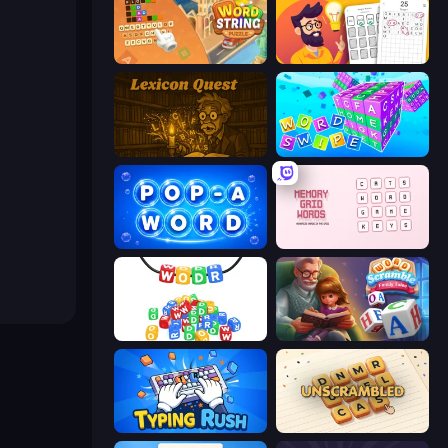
Word String Puzzle
Letters Match
Lexicon Quest
Word Swipe
Pop-a-Word
Memory Grid Words
WODR
Word Scramble - Family Tales
Typing Rush
Unscrambled