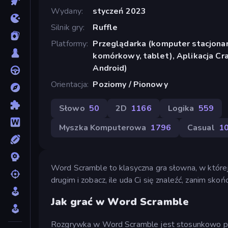
Wydany
styczeń 2023
Silnik gry
Ruffle
Platformy
Przeglądarka (komputer stacjonar
komórkowy, tablet), Aplikacja Cr
Android)
Orientacja
Poziomy / Pionowy
Słowo
50
2D
1166
Logika
559
Myszka Komputerowa
1796
Casual
1
Word Scramble to klasyczna gra słowna, w której 
drugim i zobacz, ile uda Ci się znaleźć, zanim skońc
Jak grać w Word Scramble
Rozgrywka w Word Scramble jest stosunkowo prosta