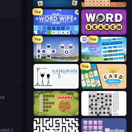
Wordmeister
Word Finder
Top
Word Wipe
Daily Word Search
Top
Top
Words of Wonders
Associations - Word Connect
Top
Hangman
Card Solitaire: Word Game
 po
Crocword
Crossword
łożyć z