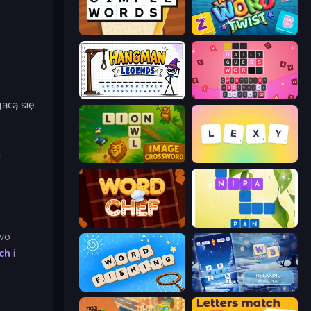
Simple Words
Amazing Word Twist
Hangman Legends
Wordling
ącą się
u
Image Crossword
Lexy
Word Chef
Crossword Connect
wo
ch
i
Word Fishing
Word Shift