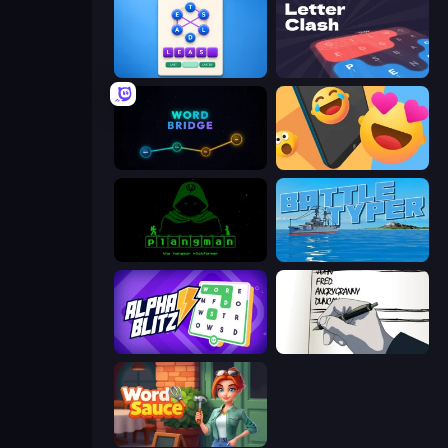
Ahagram
LetterClash
Word Bridge
Reply Run
Plangman
Battle Typer
Alphablitz
Death Note Type
Word Sauce