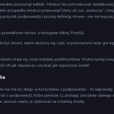
owiednio przesunąć kafelki. Możesz też potrzebować dodatkowe
im przypadku możesz przesuwać litery, aż coś „zaskoczy” i znaj
nij przycisk podpowiedzi i poznaj definicję słowa – nie ma lepszej
 prawidłowe słowo, a następnie kliknij Prześlij.
łożyć słowo, zanim skończy się czas; w przeciwnym razie gra si
 czasem staje się coraz bardziej podchwytliwa. Wykorzystaj swo
ć ich jak najwięcej i uzyskać jak najwyższy wynik!
le
e nie ma nic złego w korzystaniu z podpowiedzi – to naprawdę
rosić o podpowiedź, która pomoże Ci, podając znaczenie danego 
le zawsze warto je zachować na ostatnią chwilę.