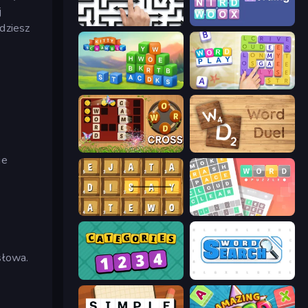
j
Arrow Escape: Puzzle
Wording
dziesz
Kitty Scramble: Word Stacks
Word Play
ę
Word Cross
Word Duel
je
Waffle Words
Wordler
słowa.
Categories
Word Search