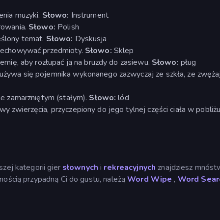
enia muzyki.
Słowo:
Instrument
rowania.
Słowo:
Polish
ślony temat.
Słowo:
Dyskusja
zechowywać przedmioty.
Słowo:
Sklep
emię, aby rozłupać ją na bruzdy do zasiewu.
Słowo:
pług
ywa się pojemnika wykonanego zazwyczaj ze szkła, ze zwężaj
ie zamarzniętym (stałym).
Słowo:
lód
zwierzęcia, przyczepiony do jego tylnej części ciała w pobliż
zej kategorii gier
słownych
i
rekreacyjnych
znajdziesz mnóst
nością przypadną Ci do gustu, należą
Word Wipe
,
Word Sear