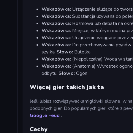
Wskazówka:
Urządzenie służące do tworz
Wskazówka:
Substancja używana do pole
Wskazówka:
Rozmowa lub debata na okre
Wskazówka:
Miejsce, w którym można pr
Wskazówka:
Urządzenie wciągane przez zi
Wskazówka:
Do przechowywania płynów uż
szyjką.
Słowo:
Butelka
Wskazówka:
(Niepoliczalna) Woda w stan
Wskazówka:
(Anatomia) Wyrostek ogonowy 
odbytu.
Słowo:
Ogon
Więcej gier takich jak ta
Jeśli lubisz rozwiązywać łamigłówki słowne, w nas
podobnych gier. Do popularnych gier, które z pew
Google Feud
.
Cechy