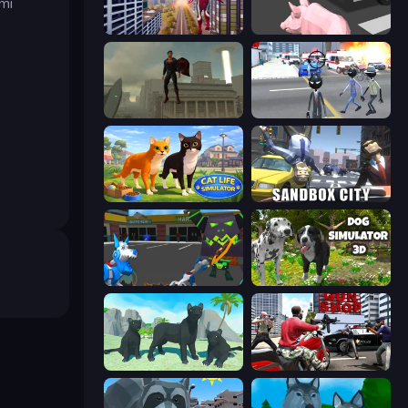
mi
Super Strong Hero
Crazy Pig Simulator
The Superman - Theme is Aliens
Amazing Crime Strange Stickman
Cat Life Simulator 3D
Sandbox City
Robot Dog City Simulator
Dog Simulator 3D
Panther Family Simulator 3D
Grand Action Simulator: New York