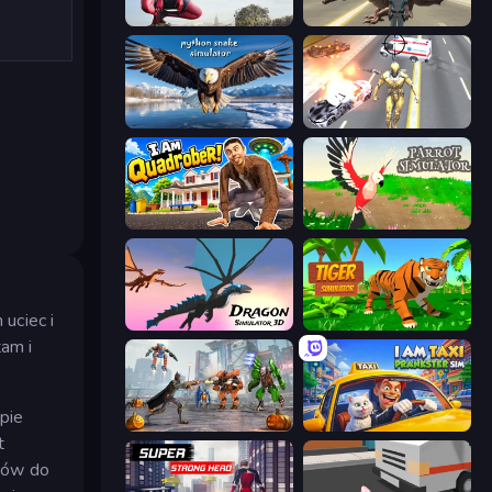
Amazing Strange Rope Police
Dragon Vice City
Python Snake Simulator
Super Crime Steel War Hero
I Am Quadrober!
Parrot Simulator
uciec i
Dragon Simulator 3D
Tiger Simulator 3D
tam i
pie
Flying Bat Robot Car Transform Game
I Am Taxi Prankster Sim
t
omów do