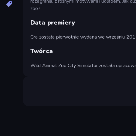
rozegrania, z różnymi motywami i układem. Jak d
zoo?
Data premiery
Gra została pierwotnie wydana we wrześniu 201
Twórca
Wild Animal Zoo City Simulator została opraco