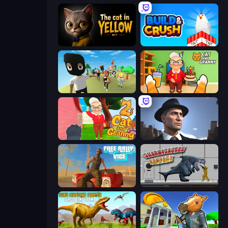
The Cat in Yellow
Build and Crush
Mr. Dude: King of the Hill
Cat and Granny
Cat and Granny 2
Downtown 1930s Mafia
Free Rally: Vice
Sharkosaurus Rampage