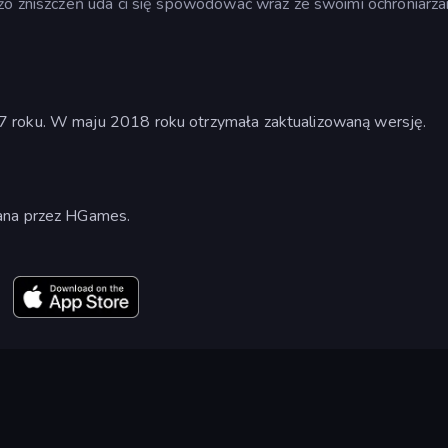
użo zniszczeń uda ci się spowodować wraz ze swoimi ochroniarza
7 roku. W maju 2018 roku otrzymała zaktualizowaną wersję.
wana przez HGames.