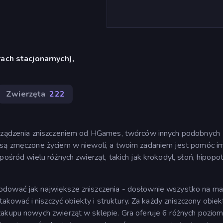
ach stacjonarnych),
Zwierzęta
222
a rządzenia zniszczeniem od HGames, twórców innych podobnych
 są zmęczone życiem w niewoli, a twoim zadaniem jest pomóc im 
pośród wielu różnych zwierząt, takich jak krokodyl, słoń, hipopo
odować jak największe zniszczenia - dosłownie wszystko na ma
atakować i niszczyć obiekty i struktury. Za każdy zniszczony obiek
zakupu nowych zwierząt w sklepie. Gra oferuje 6 różnych pozi