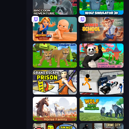
Raccoon Adventure: City Simulator 3D
Wolf Simulator: Wild Animals 3D
Mother Life Simulator: Prank
Monkey School Prank
Cougar Simulator: Big Cats
Panda Simulator 3D
Grand Escape: Prison
Stickman Prison: Counter Assault
Horse Simulator 3D
Wolf Family Simulator