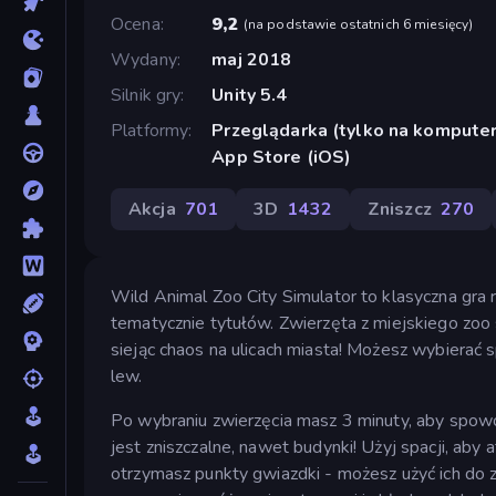
Ocena
9,2
(
na podstawie ostatnich 6 miesięcy
)
Wydany
maj 2018
Silnik gry
Unity 5.4
Platformy
Przeglądarka (tylko na komputer
App Store (iOS)
Akcja
701
3D
1432
Zniszcz
270
Wild Animal Zoo City Simulator to klasyczna gr
tematycznie tytułów. Zwierzęta z miejskiego zoo
siejąc chaos na ulicach miasta! Możesz wybierać s
lew.
Po wybraniu zwierzęcia masz 3 minuty, aby spow
jest zniszczalne, nawet budynki! Użyj spacji, aby 
otrzymasz punkty gwiazdki - możesz użyć ich do 