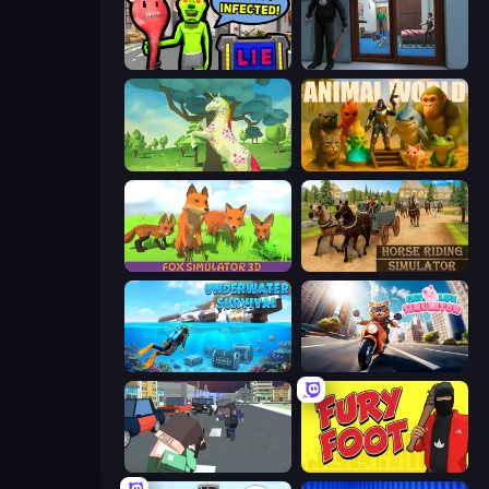
I Am Not Infected!
Crime City Robbery Thief Games
Unicorn Family Simulator Magic World
Animal World
Fox Simulator 3D
Horse Riding Simulator
Underwater Survival: Deep Dive
Cat Life Simulator
Pixel Stories 2: Night of Payoff
Fury Foot