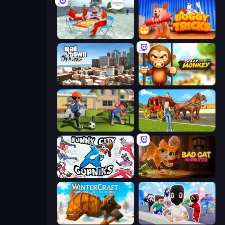
Alcatraz Prison Escape Plan
Doggy Tricks
Mad Town Andreas: Mafia Storie
Crazy Zoo Monkey
The Prank King
Horse Cart Transport Taxi Game
Funny City: Gopniks
Bad Cat Prankster
WinterCraft: Survival in the Forest
Mr. Dude: Online Multiverse Challenge