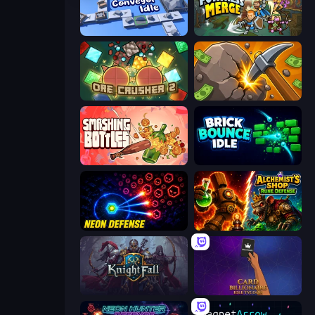
Conveyor Idle
Fortress Merge
OreCrusher 2
Mine Clicker
Smashing Bottles
Brick Bounce Idle
Neon Defense
Alchemist's Shop: Rune Defense
KnightFall
Card Billionaire: Idle Tycoon