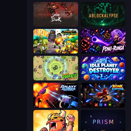
UnderDark: Defense
ABLOCKALYPSE
Zombies 4 Weapon Merge
Pong-Runga
Jackal Zombie Survival
Idle Planet Destroyer
Galaxy Gunner: Space Shooter
Bonk Survivor: Roguelike