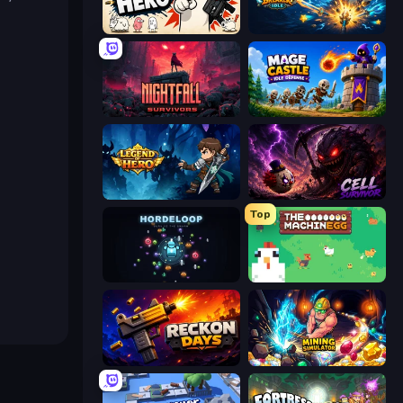
Gun Hero: Cat Survival
Monster Breaker Idle
Nightfall Survivors
Mage Castle Idle Defense
Legend of Hero
Cell Survivor
Top
HordeLoop
The MachinEGG
Reckon Days
Mining Simulator