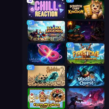
Chill Reaction
Scratch Card Kingdom
Llama Legends
Dungeon Descent
Universe Maker
Firestone – Idle Clicker Online RPG
Splotcho
Waddle's Quest
Farm Mayhem Merge
Grimdark Survivors