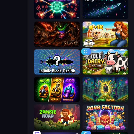
Neon Hunter Defense
MagnetArrow
Chronicles of Slayer
Need for Sheep: Idle Clicker
Infinite Blade: Rebirth
Idle Dairy Tycoon
Merge Survival
Laptop Empire
Zombie Road
2048 Factory