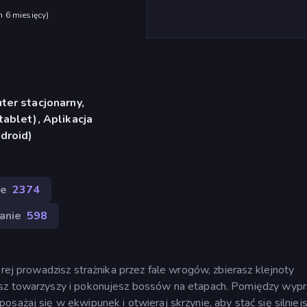
h 6 miesięcy
)
er stacjonarny,
ablet), Aplikacja
droid)
le
2374
anie
598
órej prowadzisz strażnika przez fale wrogów, zbierasz klejnoty
jesz towarzyszy i pokonujesz bossów na etapach. Pomiędzy wyp
osażaj się w ekwipunek i otwieraj skrzynie, aby stać się silniej