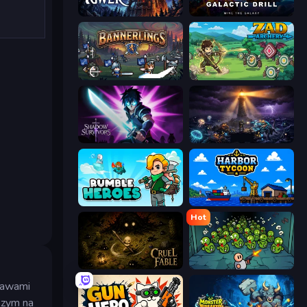
Evil Tower
Galactic Drill
Bannerlings
Zad Archery - Demo
Shadow Survivors
The Last Lighthouse
Rumble Heroes
Harbor Tycoon
Hot
Cruel Fable
Base Defence
rawami
szym na