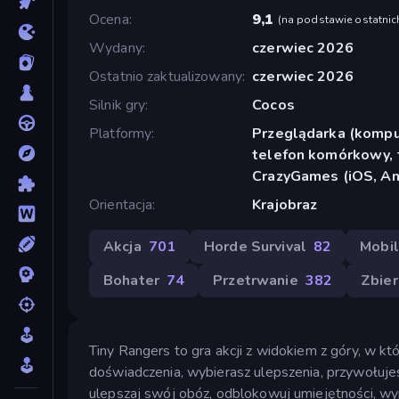
Ocena
9,1
(
na podstawie ostatnic
Wydany
czerwiec 2026
Ostatnio zaktualizowany
czerwiec 2026
Silnik gry
Cocos
Platformy
Przeglądarka (komput
telefon komórkowy, t
CrazyGames (iOS, An
Orientacja
Krajobraz
Akcja
701
Horde Survival
82
Mobi
Bohater
74
Przetrwanie
382
Zbier
Tiny Rangers to gra akcji z widokiem z góry, w kt
doświadczenia, wybierasz ulepszenia, przywołu
ulepszaj swój obóz, odblokowuj umiejętności, wyp