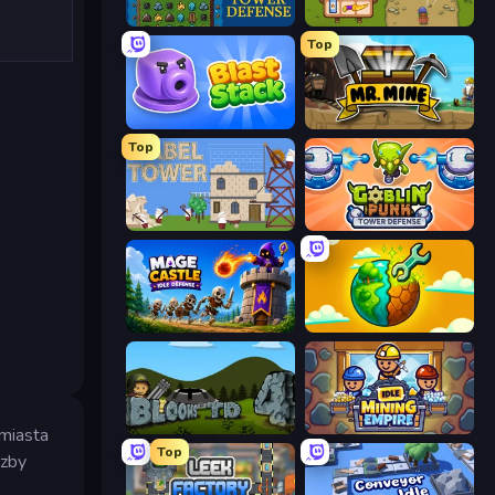
Tower Swap
Bag Defense
Top
Blast Stack
Mr. Mine
Top
Babel Tower
Goblin Punk Tower Defense
Mage Castle Idle Defense
Land Explorers: Merge & Build
Bloons Tower Defense 4
Idle Mining Empire
 miasta
Top
czby