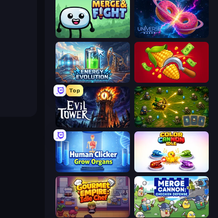
Merge & Fight
Universe Maker
Energy Evolution
Farm-51: Secret Harvest
Top
Evil Tower
Tiny Ranger
Human Clicker: Grow Organs
Color Cannon Idle
Gourmet Empire: Idle Chef
Merge Cannon: Chicken Defense