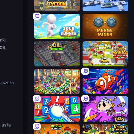
Leek Factory Tycoon
Conveyor Idle
Idle Clicker Runner
Merge Miner
nki
ie,
Oil Mining 3D: Petrol Factory
Idle Inventor
łaszcza
Money Factory: Tycoon Idle Game
Fish Catch Idle
Entropy
Dungeons and Bags
iasta,