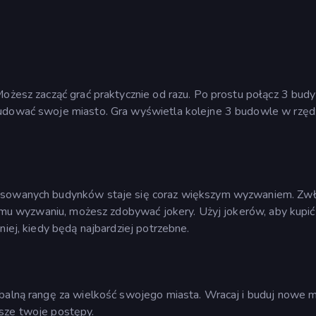
Możesz zacząć grać praktycznie od razu. Po prostu połącz 3 budy
budować swoje miasto. Gra wyświetla kolejne 3 budowle w rzędz
ansowanych budynków staje się coraz większym wyzwaniem. Zw
 temu wyzwaniu, możesz zdobywać jokery. Użyj jokerów, aby kupić
niej, kiedy będą najbardziej potrzebne.
obalną rangę za wielkość swojego miasta. Wracaj i buduj nowe m
isze twoje postępy.