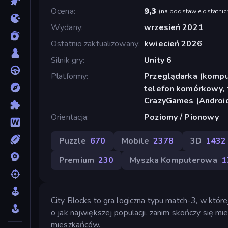
Ocena
9,3
(
na podstawie ostatnic
Wydany
wrzesień 2021
Ostatnio zaktualizowany
kwiecień 2026
Silnik gry
Unity 6
Platformy
Przeglądarka (komput
telefon komórkowy, t
CrazyGames (Androi
Orientacja
Poziomy / Pionowy
Puzzle
670
Mobile
2378
3D
1432
Premium
230
Myszka Komputerowa
1
City Blocks to gra logiczna typu match-3, w któr
o jak największej populacji, zanim skończy się mi
mieszkańców.