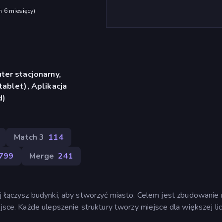
h 6 miesięcy
)
er stacjonarny,
ablet), Aplikacja
d)
Match 3
114
799
Merge
241
ej łączysz budynki, aby stworzyć miasto. Celem jest zbudowanie
ejsce. Każde ulepszenie struktury tworzy miejsce dla większej li