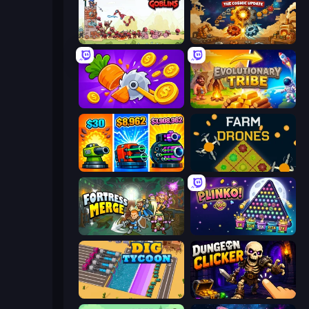
Tower vs Goblins
Gear Factory
Farm Ring Idle
Evolutionary Tribe
Pumpkin Defense: Merge Cannon
Farm Drones
Fortress Merge
PLINKO!
Dig Tycoon
Dungeon Clicker