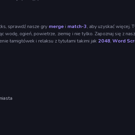
ocks, sprawdź nasze gry
merge
i
match-3
, aby uzyskać więcej. 
ząc wodę, ogień, powietrze, ziemię i nie tylko. Zapoznaj się z nas
nie łamigłówek i relaksu z tytułami takimi jak
2048
,
Word Sc
miasta