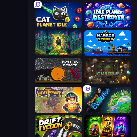
Cat Planet Idle
Idle Planet Destroyer
Laptop Empire
Harbor Tycoon
Mystery Digger
Cubidle
Cursed Treasure 2
Planet Evolution: Idle Clicker