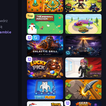
BloomGuard
Knight Survival
Top
Twórz
zą
ramble
The MachinEGG
Snake Shooter: Tower Battle
Galactic Drill
The Last Lighthouse
Lucky Pick
Rotcalypse: Idle Incremental
TankFlow.io
Mine Clicker