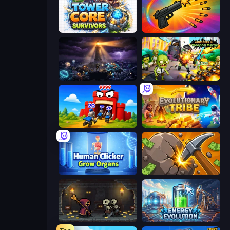
Tower Core Survivors
Chair Force Buzz
The Last Lighthouse
Zombies 4 Weapon Merge
TimeWarriors
Evolutionary Tribe
Human Clicker: Grow Organs
Mine Clicker
Lost Dungeon
Energy Evolution