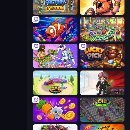
Leek Factory Tycoon
World Survivors
Fish Catch Idle
Money Factory: Tycoon Idle Game
Human Leap: Evolution
Lucky Pick
Snake Shooter: Tower Battle
Rotcalypse: Idle Incremental
Farm Ring Idle
Oil Mining 3D: Petrol Factory