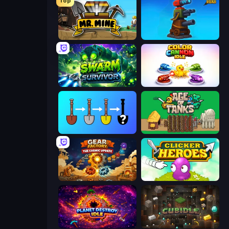
Top
Mr. Mine
Furry Road
Swarm Survivor
Color Cannon Idle
Merge Tools - Merge and Dig
Age of Tanks Warriors: TD War
Gear Factory
Clicker Heroes
Planet Destroy Idle
Cubidle