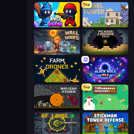
Top
Evo Gears
Babel Tower
Wall Wars
Pickaxe Crusher Idle
Farm Drones
Black Hole Idle
Top
Mystery Digger
The MachinEGG