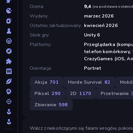
Ocena
9,4
(
na podstawie ostatnic
Wydany
marzec 2026
Ostatnio zaktualizowany
kwiecień 2026
Silnik gry
Unity 6
Platformy
Przeglądarka (komput
telefon komórkowy, t
CrazyGames (iOS, An
Orientacja
Portret
Akcja
701
Horde Survival
82
Mobi
Piksel
290
2D
1170
Przetrwanie
Zbieranie
598
Walcz z niekończącymi się falami wrogów, pokonu