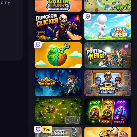
iomy.
Goblin Punk Tower Defense
Jackal Zombie Survival
Dungeon Clicker
Idle Clicker Runner
Land Explorers: Merge & Build
Fortress Merge
Legend of Hero
Idle Mining Empire
Tiny Ranger
Merge Survival
Top