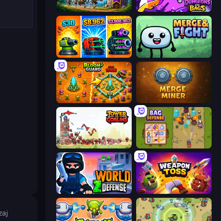
Mage Castle Idle Defense
Dungeons and Bags
Pumpkin Defense: Merge Cannon
Merge & Fight
BloomGuard
Merge Miner
Tower vs Goblins
Bag Defense
World Z Defense - Zombie Defense
Weapon Toss
zaj