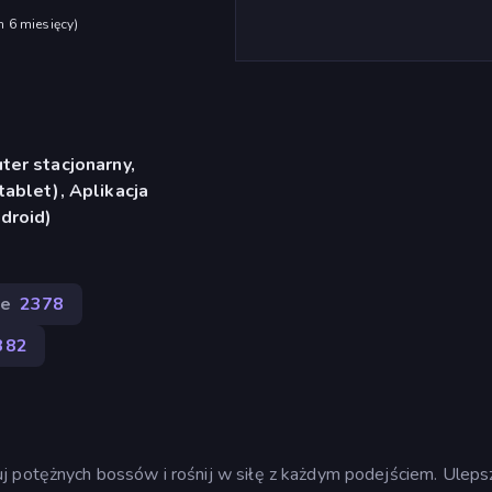
h 6 miesięcy
)
er stacjonarny,
ablet), Aplikacja
droid)
le
2378
382
j potężnych bossów i rośnij w siłę z każdym podejściem. Uleps