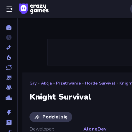
Gry
»
Akcja
»
Przetrwanie
»
Horde Survival
»
Knight
Knight Survival
Podziel się
Deweloper
AloneDev