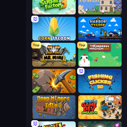
My Sugar Factory 3
Babel Tower
Corn Tycoon
Harbor Tycoon
Top
Top
Mr. Mine
The MachinEGG
Mine Clicker
Fishing Clicker 3D
Deep Miners Idle 2
Idle Game Dev Simulator