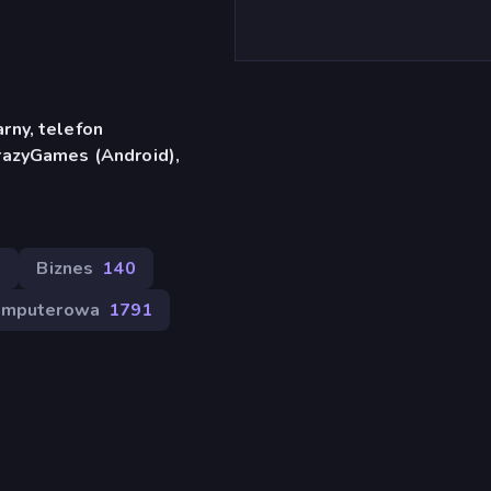
rny, telefon
razyGames (Android),
8
Biznes
140
omputerowa
1791