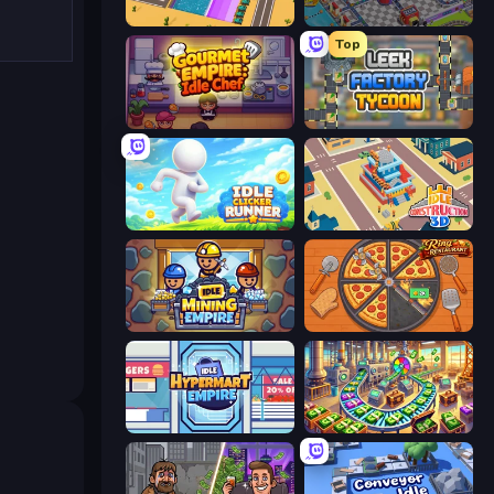
Dig Tycoon
Oil Mining 3D: Petrol Factory
Top
Gourmet Empire: Idle Chef
Leek Factory Tycoon
Idle Clicker Runner
Idle Construction 3D
Idle Mining Empire
Ring Restaurant
Idle Hypermart Empire
Money Factory: Tycoon Idle Game