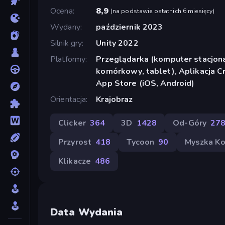
Ocena
8,9
(
na podstawie ostatnich 6 miesięcy
)
Wydany
październik 2023
Silnik gry
Unity 2022
Platformy
Przeglądarka (komputer stacjona
komórkowy, tablet), Aplikacja C
App Store (iOS, Android)
Orientacja
Krajobraz
Clicker
364
3D
1428
Od-Góry
27
Przyrost
418
Tycoon
90
Myszka K
Klikacze
486
Data Wydania