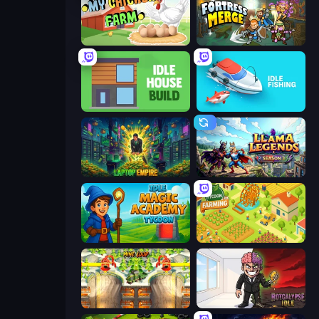
My Chicken Farm
Fortress Merge
Idle House Build
Idle Fishing
Laptop Empire
Llama Legends
Idle Magic Academy Tycoon
Farming Tycoon 3D
Mine Loop
Rotcalypse: Idle Incremental