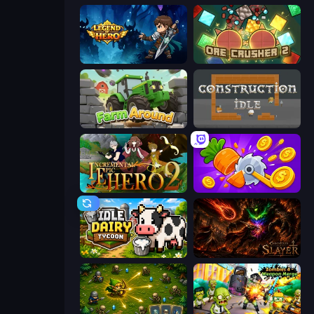
Legend of Hero
OreCrusher 2
Farm Around
Construction Idle
Incremental Epic Hero 2
Farm Ring Idle
Idle Dairy Tycoon
Chronicles of Slayer