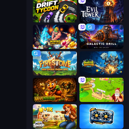
Drift Tycoon
Evil Tower
Mining Simulator
Galactic Drill
Firestone – Idle Clicker Online RPG
Monster Breaker Idle
Hivebound
Idle Lumber Mill
Need for Sheep: Idle Clicker
GPU Tycoon Sim