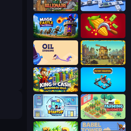
Idle Billionaire Tycoon
Conveyor Idle
Mage Castle Idle Defense
Farm-51: Secret Harvest
Oil Digging
The Garbaggio Hotel
King of Cash Business Idle
Factory Industrial
Idle Startup Tycoon
Idle Farming Business