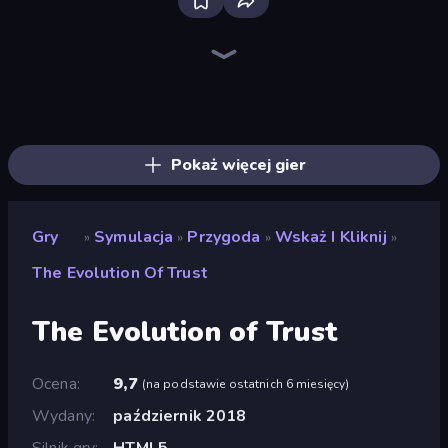
Bloxd.io
Ragdoll Archers
EvoWars.io
Piece of Cake: Merge and Bake
Veck.io
Racing Limits
Traffic Rider
Mahjongg Solitaire
Screw Out: Bolts and Nuts
Words of Wonders
Piles of Mahjong
Designville: Merge & Design
Miniblox
Space Waves
Stickman Clash
SkillWarz
Fortzone Battle Royale
Arrow Escape
Pokaż więcej gier
Gry
Symulacja
Przygoda
Wskaż I Kliknij
»
»
»
»
The Evolution Of Trust
The Evolution of Trust
Ocena
9,7
(
na podstawie ostatnich 6 miesięcy
)
Wydany
październik 2018
Silnik gry
HTML5