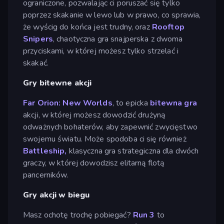
ograniczone, pozwalając ci poruszać się tylko
poprzez skakanie w lewo lub w prawo, co sprawia,
że wyścig do końca jest trudny, oraz
Rooftop
Snipers
, chaotyczna gra snajperska z dwoma
przyciskami, w której możesz tylko strzelać i
skakać.
Gry bitewne akcji
Far Orion: New Worlds
, to epicka
bitewna gra
akcji, w której możesz dowodzić drużyną
odważnych bohaterów, aby zapewnić zwycięstwo
swojemu światu. Może spodoba ci się również
Battleship,
klasyczna gra strategiczna dla dwóch
graczy, w której dowodzisz elitarną flotą
pancerników.
Gry akcji w biegu
Masz ochotę trochę pobiegać?
Run 3
to