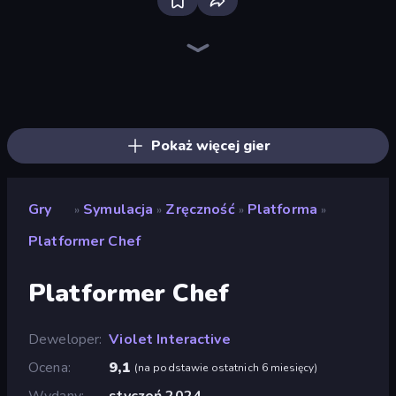
Bloxd.io
Ragdoll Archers
EvoWars.io
Piece of Cake: Merge and Bake
Veck.io
Racing Limits
Traffic Rider
Mahjongg Solitaire
Screw Out: Bolts and Nuts
Words of Wonders
Piles of Mahjong
Designville: Merge & Design
Miniblox
Space Waves
Stickman Clash
SkillWarz
Fortzone Battle Royale
Arrow Escape
Pokaż więcej gier
Gry
Symulacja
Zręczność
Platforma
»
»
»
»
Platformer Chef
Platformer Chef
Deweloper
Violet Interactive
Ocena
9,1
(
na podstawie ostatnich 6 miesięcy
)
Wydany
styczeń 2024