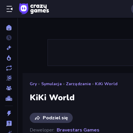
Gry
»
Symulacja
»
Zarządzanie
»
KiKi World
KiKi World
Podziel się
Deweloper
Bravestars Games