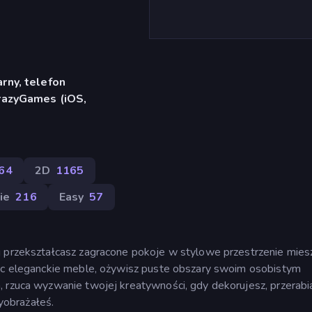
rny, telefon
CrazyGames (iOS,
64
2D
1165
ie
216
Easy
57
j przekształcasz zagracone pokoje w stylowe przestrzenie mies
jąc eleganckie meble, ożywisz puste obszary swoim osobistym
 rzuca wyzwanie twojej kreatywności, gdy dekorujesz, przerabia
obrażałeś.