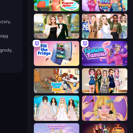
Pregnant Mother Simulator
ASMR Beauty Care
zory,
iają
Valentine's Day Proposal
Fashion Week 2025
grody,
Fill The Fridge
Fashion Famous
Knock Your Mind
Back To School: Uniforms Edition
Model Wedding
Extreme Makeover