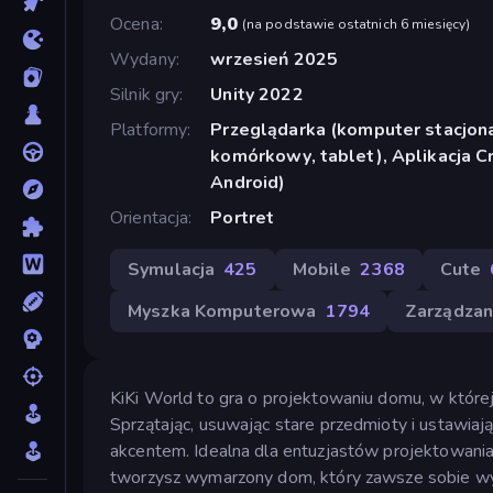
Ocena
9,0
(
na podstawie ostatnich 6 miesięcy
)
Wydany
wrzesień 2025
Silnik gry
Unity 2022
Platformy
Przeglądarka (komputer stacjona
komórkowy, tablet), Aplikacja 
Android)
Orientacja
Portret
Symulacja
425
Mobile
2368
Cute
Myszka Komputerowa
1794
Zarządzan
KiKi World to gra o projektowaniu domu, w które
Sprzątając, usuwając stare przedmioty i ustawia
akcentem. Idealna dla entuzjastów projektowania,
tworzysz wymarzony dom, który zawsze sobie wy