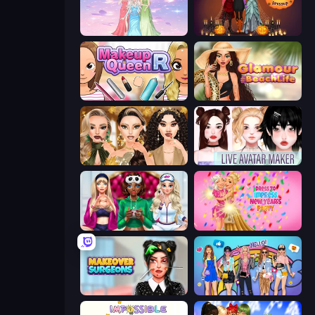
Tailor Stylist: Fashion Diary
K-Pop Halloween Dress Up
Make Up Queen R
Glamour Beach Life
Autumn Glam Gala
Live Avatar Maker: Girls
BFFs Luxury Loungewear
Dress To Impress: New Year's Party
Makeover Surgeons
College Girls Team Makeover