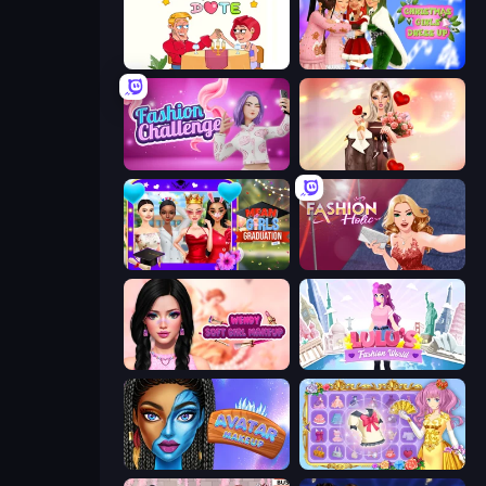
Impossible Date
Christmas Girls Dress Up
Fashion Challenge: Catwalk Run
GRWM Date Night
Mean Girls Graduation Day
Fashion Holic
Wendy Soft Girl Makeup
Lulu's Fashion World
Avatar Make Up
Anime Princess Dress Up