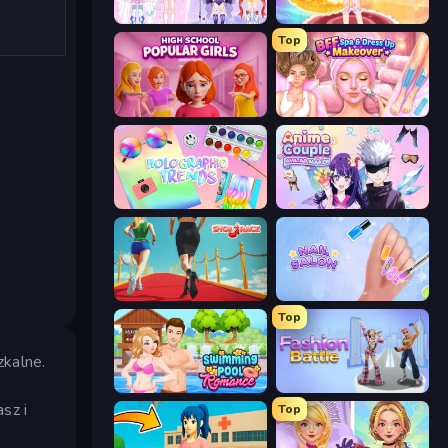
Idol Livestream: Fashion Game
Royal Glow Princess Makeover
Top
High School Popular Girls
BFF Makeover - Spa & Dress Up
Holographic Trends
Anime Couple: Avatar Maker
Shoe Race
Nail Salon
Top
zkalne.
Swimming Pool Romance
Fashion Battle
sz i
Top