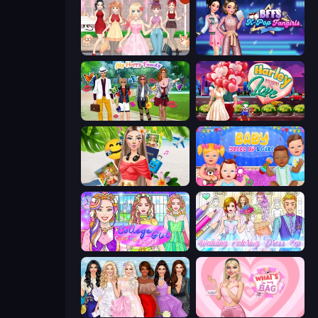
Anime Girls Dress Up Games
BFFs K-Pop Fangirls
Superstar Family Dress Up
Harley Learns To Love
Travel with Me: ASMR Edition
Baby Dress Up
College Girl Coloring Dress Up
Wedding Coloring Dress Up Game
Model Dress Up Girl
What's In My Bag