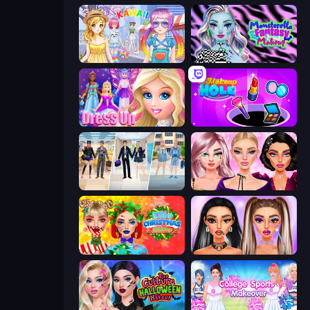
Anime Kawaii Dress Up
Monsterella Fantasy Makeup
Princess Dress Up
Make Up Hole
College Girl & Boy Makeover
New Year Makeup Trends
Ellie Christmas Makeup
Makeup Trends: Then and Now